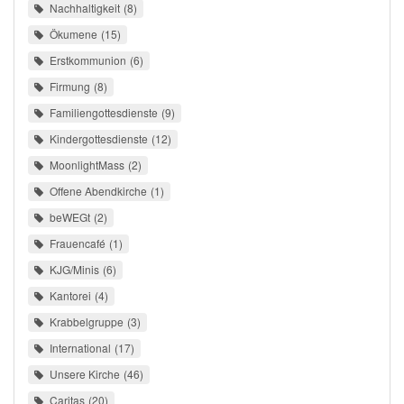
Nachhaltigkeit
8
Ökumene
15
Erstkommunion
6
Firmung
8
Familiengottesdienste
9
Kindergottesdienste
12
MoonlightMass
2
Offene Abendkirche
1
beWEGt
2
Frauencafé
1
KJG/Minis
6
Kantorei
4
Krabbelgruppe
3
International
17
Unsere Kirche
46
Caritas
20