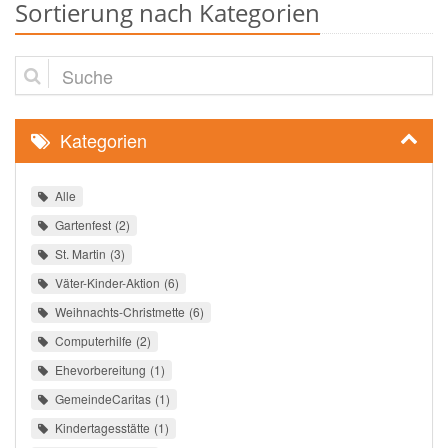
Sortierung nach Kategorien
Suche
Kategorien
Alle
Gartenfest
2
St. Martin
3
Väter-Kinder-Aktion
6
Weihnachts-Christmette
6
Computerhilfe
2
Ehevorbereitung
1
GemeindeCaritas
1
Kindertagesstätte
1