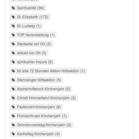
Spiritualität
36
St. Elisabeth
172
St. Ludwig
1
TOP Veranstaltung
1
Startseite vor Ort
3
aktuell vor Ort
3
spiritueller Impuls
5
für alle 72 Stunden Aktion Hilfsaktion
1
Sternsinger Hilfsaktion
5
Aschermittwoch Kirchenjahr
5
Christi Himmelfahrt Kirchenjahr
3
Fastenzeit Kirchenjahr
8
Fronleichnam Kirchenjahr
1
Gründonnerstag Kirchenjahr
3
Karfreitag Kirchenjahr
4