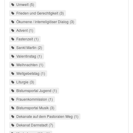
Umwelt
5
Frieden und Gerechtigkeit
3
Ökumene / interreligiöser Dialog
3
Advent
1
Fastenzeit
1
Sankt Martin
2
Valentinstag
1
Weihnachten
1
Weltgebetstag
1
Liturgie
3
Bistumsportal Jugend
1
Frauenkommission
1
Bistumsportal Musik
3
Dekanate auf dem Pastoralen Weg
1
Dekanat Darmstadt
7