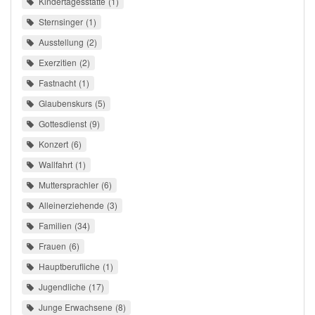
Kindertagesstätte
1
Sternsinger
1
Ausstellung
2
Exerzitien
2
Fastnacht
1
Glaubenskurs
5
Gottesdienst
9
Konzert
6
Wallfahrt
1
Muttersprachler
6
Alleinerziehende
3
Familien
34
Frauen
6
Hauptberufliche
1
Jugendliche
17
Junge Erwachsene
8