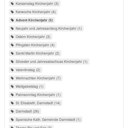
Karsamstag Kirchenjahr
3
Karwoche Kirchenjahr
4
Advent Kirchenjahr
5
Neujahr und Jahresanfang Kirchenjahr
1
Ostern Kirchenjahr
3
Pfingsten Kirchenjahr
4
Sankt Martin Kirchenjahr
2
Silvester und Jahresabschluss Kirchenjahr
1
Valentinstag
2
Weihnachten Kirchenjahr
7
Weltgebetstag
1
Palmsonntag Kirchenjahr
1
St. Elisabeth, Darmstadt
14
Darmstadt
26
Spanische Kath. Gemeinde Darmstadt
1
Thema Bio und Fair
2