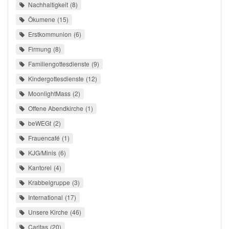
Nachhaltigkeit
8
Ökumene
15
Erstkommunion
6
Firmung
8
Familiengottesdienste
9
Kindergottesdienste
12
MoonlightMass
2
Offene Abendkirche
1
beWEGt
2
Frauencafé
1
KJG/Minis
6
Kantorei
4
Krabbelgruppe
3
International
17
Unsere Kirche
46
Caritas
20