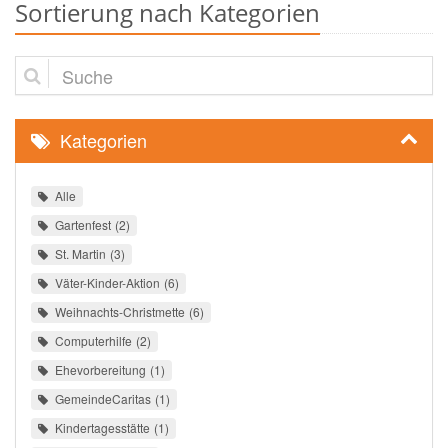
Sortierung nach Kategorien
Suche
Kategorien
Alle
Gartenfest
2
St. Martin
3
Väter-Kinder-Aktion
6
Weihnachts-Christmette
6
Computerhilfe
2
Ehevorbereitung
1
GemeindeCaritas
1
Kindertagesstätte
1