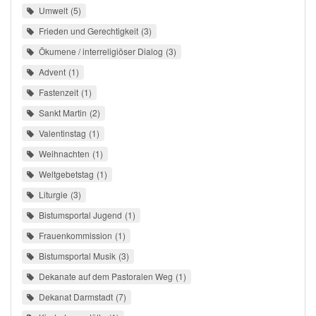
Umwelt
5
Frieden und Gerechtigkeit
3
Ökumene / interreligiöser Dialog
3
Advent
1
Fastenzeit
1
Sankt Martin
2
Valentinstag
1
Weihnachten
1
Weltgebetstag
1
Liturgie
3
Bistumsportal Jugend
1
Frauenkommission
1
Bistumsportal Musik
3
Dekanate auf dem Pastoralen Weg
1
Dekanat Darmstadt
7