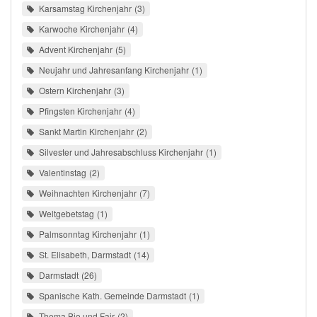
Karsamstag Kirchenjahr
3
Karwoche Kirchenjahr
4
Advent Kirchenjahr
5
Neujahr und Jahresanfang Kirchenjahr
1
Ostern Kirchenjahr
3
Pfingsten Kirchenjahr
4
Sankt Martin Kirchenjahr
2
Silvester und Jahresabschluss Kirchenjahr
1
Valentinstag
2
Weihnachten Kirchenjahr
7
Weltgebetstag
1
Palmsonntag Kirchenjahr
1
St. Elisabeth, Darmstadt
14
Darmstadt
26
Spanische Kath. Gemeinde Darmstadt
1
Thema Bio und Fair
2