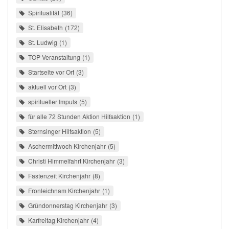
Spiritualität
36
St. Elisabeth
172
St. Ludwig
1
TOP Veranstaltung
1
Startseite vor Ort
3
aktuell vor Ort
3
spiritueller Impuls
5
für alle 72 Stunden Aktion Hilfsaktion
1
Sternsinger Hilfsaktion
5
Aschermittwoch Kirchenjahr
5
Christi Himmelfahrt Kirchenjahr
3
Fastenzeit Kirchenjahr
8
Fronleichnam Kirchenjahr
1
Gründonnerstag Kirchenjahr
3
Karfreitag Kirchenjahr
4