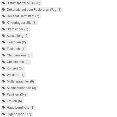
Bistumsportal Musik
3
Dekanate auf dem Pastoralen Weg
1
Dekanat Darmstadt
7
Kindertagesstätte
1
Sternsinger
1
Ausstellung
2
Exerzitien
2
Fastnacht
1
Glaubenskurs
5
Gottesdienst
9
Konzert
6
Wallfahrt
1
Muttersprachler
6
Alleinerziehende
3
Familien
34
Frauen
6
Hauptberufliche
1
Jugendliche
17