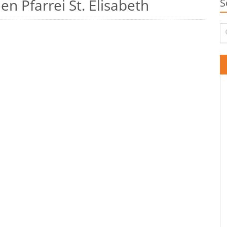
n Pfarrei St. Elisabeth
S
Su