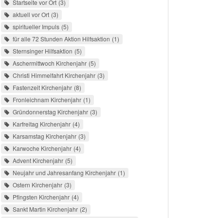
Startseite vor Ort
3
aktuell vor Ort
3
spiritueller Impuls
5
für alle 72 Stunden Aktion Hilfsaktion
1
Sternsinger Hilfsaktion
5
Aschermittwoch Kirchenjahr
5
Christi Himmelfahrt Kirchenjahr
3
Fastenzeit Kirchenjahr
8
Fronleichnam Kirchenjahr
1
Gründonnerstag Kirchenjahr
3
Karfreitag Kirchenjahr
4
Karsamstag Kirchenjahr
3
Karwoche Kirchenjahr
4
Advent Kirchenjahr
5
Neujahr und Jahresanfang Kirchenjahr
1
Ostern Kirchenjahr
3
Pfingsten Kirchenjahr
4
Sankt Martin Kirchenjahr
2