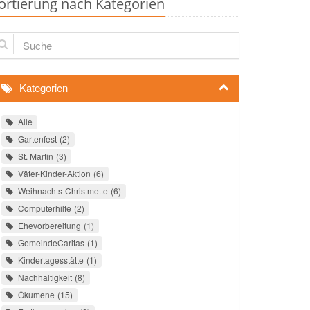
ortierung nach Kategorien
che
Kategorien
Alle
Gartenfest
2
St. Martin
3
Väter-Kinder-Aktion
6
Weihnachts-Christmette
6
Computerhilfe
2
Ehevorbereitung
1
GemeindeCaritas
1
Kindertagesstätte
1
Nachhaltigkeit
8
Ökumene
15