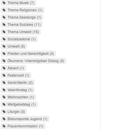
Thema Musik
7
Thema Religionen
1
Thema Seelsorge
1
Thema Soziales
11
Thema Umwelt
15
Sozialpastoral
1
Umwelt
5
Frieden und Gerechtigkeit
3
Ökumene / interreligiöser Dialog
3
Advent
1
Fastenzeit
1
Sankt Martin
2
Valentinstag
1
Weihnachten
1
Weltgebetstag
1
Liturgie
3
Bistumsportal Jugend
1
Frauenkommission
1