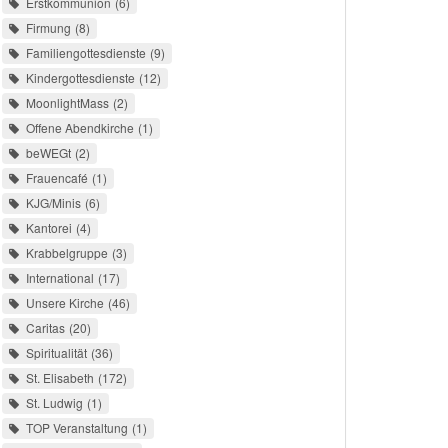
Erstkommunion
6
Firmung
8
Familiengottesdienste
9
Kindergottesdienste
12
MoonlightMass
2
Offene Abendkirche
1
beWEGt
2
Frauencafé
1
KJG/Minis
6
Kantorei
4
Krabbelgruppe
3
International
17
Unsere Kirche
46
Caritas
20
Spiritualität
36
St. Elisabeth
172
St. Ludwig
1
TOP Veranstaltung
1