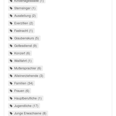
Kindertagesstätte
1
Sternsinger
1
Ausstellung
2
Exerzitien
2
Fastnacht
1
Glaubenskurs
5
Gottesdienst
9
Konzert
6
Wallfahrt
1
Muttersprachler
6
Alleinerziehende
3
Familien
34
Frauen
6
Hauptberufliche
1
Jugendliche
17
Junge Erwachsene
8