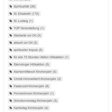
Spiritualität
36
St. Elisabeth
172
St. Ludwig
1
TOP Veranstaltung
1
Startseite vor Ort
3
aktuell vor Ort
3
spiritueller Impuls
5
für alle 72 Stunden Aktion Hilfsaktion
1
Sternsinger Hilfsaktion
5
Aschermittwoch Kirchenjahr
5
Christi Himmelfahrt Kirchenjahr
3
Fastenzeit Kirchenjahr
8
Fronleichnam Kirchenjahr
1
Gründonnerstag Kirchenjahr
3
Karfreitag Kirchenjahr
4