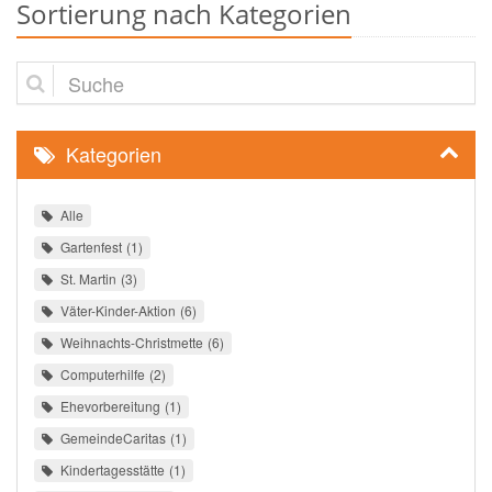
Sortierung nach Kategorien
Suche
Kategorien
Alle
Gartenfest
1
St. Martin
3
Väter-Kinder-Aktion
6
Weihnachts-Christmette
6
Computerhilfe
2
Ehevorbereitung
1
GemeindeCaritas
1
Kindertagesstätte
1