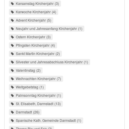
Karsamstag Kirchenjahr
3
Karwoche Kirchenjahr
4
Advent Kirchenjahr
5
Neujahr und Jahresanfang Kirchenjahr
1
Ostern Kirchenjahr
3
Pfingsten Kirchenjahr
4
Sankt Martin Kirchenjahr
2
Silvester und Jahresabschluss Kirchenjahr
1
Valentinstag
2
Weihnachten Kirchenjahr
7
Weltgebetstag
1
Palmsonntag Kirchenjahr
1
St. Elisabeth, Darmstadt
13
Darmstadt
26
Spanische Kath. Gemeinde Darmstadt
1
Thema Bio und Fair
2