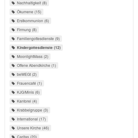
Nachhaltigkeit
8
Ökumene
15
Erstkommunion
6
Firmung
8
Familiengottesdienste
9
Kindergottesdienste
12
MoonlightMass
2
Offene Abendkirche
1
beWEGt
2
Frauencafé
1
KJG/Minis
6
Kantorei
4
Krabbelgruppe
3
International
17
Unsere Kirche
46
Caritas
20