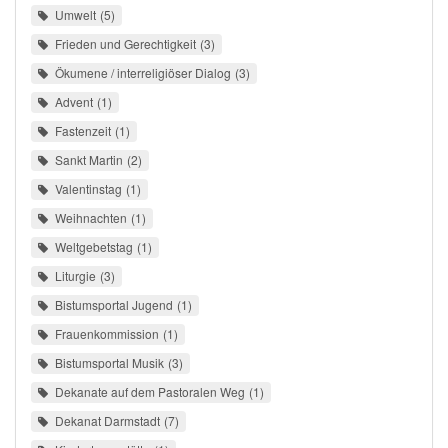
Umwelt
5
Frieden und Gerechtigkeit
3
Ökumene / interreligiöser Dialog
3
Advent
1
Fastenzeit
1
Sankt Martin
2
Valentinstag
1
Weihnachten
1
Weltgebetstag
1
Liturgie
3
Bistumsportal Jugend
1
Frauenkommission
1
Bistumsportal Musik
3
Dekanate auf dem Pastoralen Weg
1
Dekanat Darmstadt
7