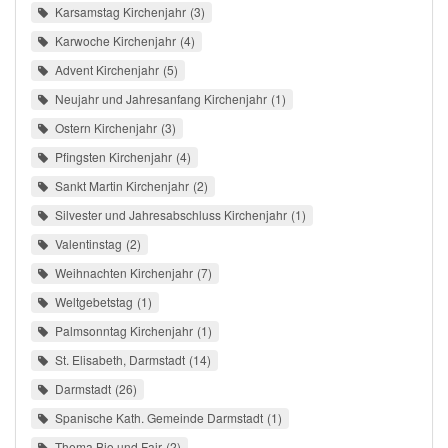
Karsamstag Kirchenjahr
3
Karwoche Kirchenjahr
4
Advent Kirchenjahr
5
Neujahr und Jahresanfang Kirchenjahr
1
Ostern Kirchenjahr
3
Pfingsten Kirchenjahr
4
Sankt Martin Kirchenjahr
2
Silvester und Jahresabschluss Kirchenjahr
1
Valentinstag
2
Weihnachten Kirchenjahr
7
Weltgebetstag
1
Palmsonntag Kirchenjahr
1
St. Elisabeth, Darmstadt
14
Darmstadt
26
Spanische Kath. Gemeinde Darmstadt
1
Thema Bio und Fair
2