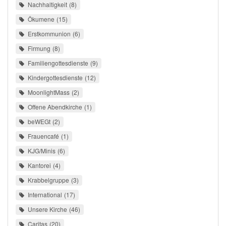
Nachhaltigkeit
8
Ökumene
15
Erstkommunion
6
Firmung
8
Familiengottesdienste
9
Kindergottesdienste
12
MoonlightMass
2
Offene Abendkirche
1
beWEGt
2
Frauencafé
1
KJG/Minis
6
Kantorei
4
Krabbelgruppe
3
International
17
Unsere Kirche
46
Caritas
20