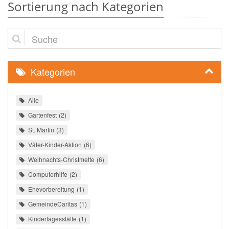
Sortierung nach Kategorien
Suche
Kategorien
Alle
Gartenfest
2
St. Martin
3
Väter-Kinder-Aktion
6
Weihnachts-Christmette
6
Computerhilfe
2
Ehevorbereitung
1
GemeindeCaritas
1
Kindertagesstätte
1