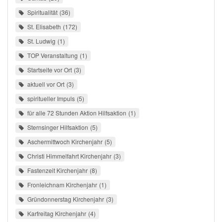
Spiritualität
36
St. Elisabeth
172
St. Ludwig
1
TOP Veranstaltung
1
Startseite vor Ort
3
aktuell vor Ort
3
spiritueller Impuls
5
für alle 72 Stunden Aktion Hilfsaktion
1
Sternsinger Hilfsaktion
5
Aschermittwoch Kirchenjahr
5
Christi Himmelfahrt Kirchenjahr
3
Fastenzeit Kirchenjahr
8
Fronleichnam Kirchenjahr
1
Gründonnerstag Kirchenjahr
3
Karfreitag Kirchenjahr
4