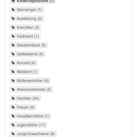
Kindertagesstätte
1
Sternsinger
1
Ausstellung
2
Exerzitien
2
Fastnacht
1
Glaubenskurs
5
Gottesdienst
9
Konzert
6
Wallfahrt
1
Muttersprachler
6
Alleinerziehende
3
Familien
34
Frauen
6
Hauptberufliche
1
Jugendliche
17
Junge Erwachsene
8