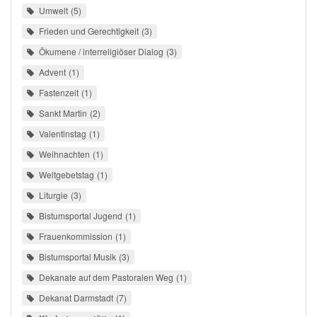
Umwelt
5
Frieden und Gerechtigkeit
3
Ökumene / interreligiöser Dialog
3
Advent
1
Fastenzeit
1
Sankt Martin
2
Valentinstag
1
Weihnachten
1
Weltgebetstag
1
Liturgie
3
Bistumsportal Jugend
1
Frauenkommission
1
Bistumsportal Musik
3
Dekanate auf dem Pastoralen Weg
1
Dekanat Darmstadt
7