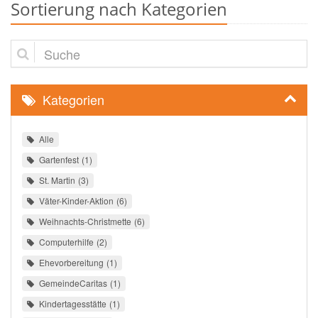
Sortierung nach Kategorien
Suche
Kategorien
Alle
Gartenfest
1
St. Martin
3
Väter-Kinder-Aktion
6
Weihnachts-Christmette
6
Computerhilfe
2
Ehevorbereitung
1
GemeindeCaritas
1
Kindertagesstätte
1