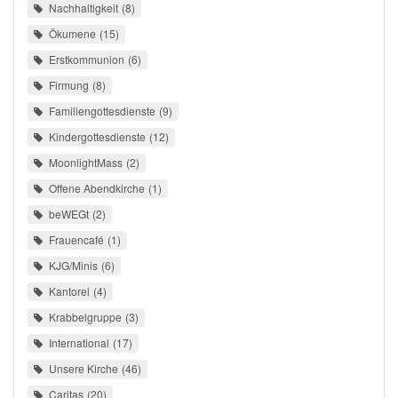
Nachhaltigkeit
8
Ökumene
15
Erstkommunion
6
Firmung
8
Familiengottesdienste
9
Kindergottesdienste
12
MoonlightMass
2
Offene Abendkirche
1
beWEGt
2
Frauencafé
1
KJG/Minis
6
Kantorei
4
Krabbelgruppe
3
International
17
Unsere Kirche
46
Caritas
20