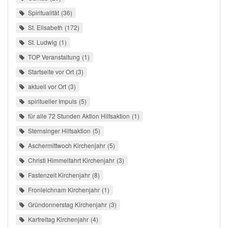
Spiritualität
36
St. Elisabeth
172
St. Ludwig
1
TOP Veranstaltung
1
Startseite vor Ort
3
aktuell vor Ort
3
spiritueller Impuls
5
für alle 72 Stunden Aktion Hilfsaktion
1
Sternsinger Hilfsaktion
5
Aschermittwoch Kirchenjahr
5
Christi Himmelfahrt Kirchenjahr
3
Fastenzeit Kirchenjahr
8
Fronleichnam Kirchenjahr
1
Gründonnerstag Kirchenjahr
3
Karfreitag Kirchenjahr
4