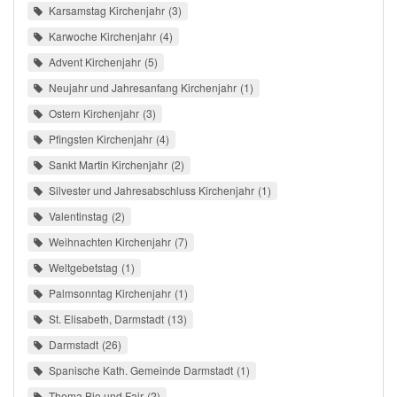
Karsamstag Kirchenjahr
3
Karwoche Kirchenjahr
4
Advent Kirchenjahr
5
Neujahr und Jahresanfang Kirchenjahr
1
Ostern Kirchenjahr
3
Pfingsten Kirchenjahr
4
Sankt Martin Kirchenjahr
2
Silvester und Jahresabschluss Kirchenjahr
1
Valentinstag
2
Weihnachten Kirchenjahr
7
Weltgebetstag
1
Palmsonntag Kirchenjahr
1
St. Elisabeth, Darmstadt
13
Darmstadt
26
Spanische Kath. Gemeinde Darmstadt
1
Thema Bio und Fair
2