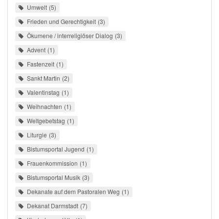
Umwelt
5
Frieden und Gerechtigkeit
3
Ökumene / interreligiöser Dialog
3
Advent
1
Fastenzeit
1
Sankt Martin
2
Valentinstag
1
Weihnachten
1
Weltgebetstag
1
Liturgie
3
Bistumsportal Jugend
1
Frauenkommission
1
Bistumsportal Musik
3
Dekanate auf dem Pastoralen Weg
1
Dekanat Darmstadt
7