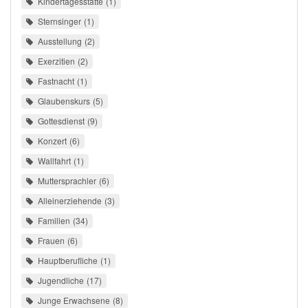
Kindertagesstätte
1
Sternsinger
1
Ausstellung
2
Exerzitien
2
Fastnacht
1
Glaubenskurs
5
Gottesdienst
9
Konzert
6
Wallfahrt
1
Muttersprachler
6
Alleinerziehende
3
Familien
34
Frauen
6
Hauptberufliche
1
Jugendliche
17
Junge Erwachsene
8