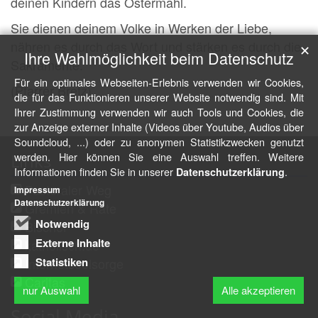
deinen Kindern das Ostermahl.
Sie dienen deinem Volke in Werken der Liebe,
nähren es durch das Wort und stärken es durch die
✕
Ihre Wahlmöglichkeit beim Datenschutz
Sakramente.
Für ein optimales Webseiten-Erlebnis verwenden wir Cookies,
(Pfarrer Bretz)
die für das Funktionieren unserer Website notwendig sind. Mit
Ihrer Zustimmung verwenden wir auch Tools und Cookies, die
zur Anzeige externer Inhalte (Videos über Youtube, Audios über
Soundcloud, ...) oder zu anonymen Statistikzwecken genutzt
werden. Hier können Sie eine Auswahl treffen. Weitere
Links
Informationen finden Sie in unserer
.
Datenschutzerklärung
Pastoraler Weg
Impressum
Datenschutzerklärung
Gremien & Räte
Notwendig
Bischof
Externe Inhalte
katholisch.de
Statistiken
Internetseelsorge
Caritas
nur Auswahl
Alle akzeptieren
Social Media