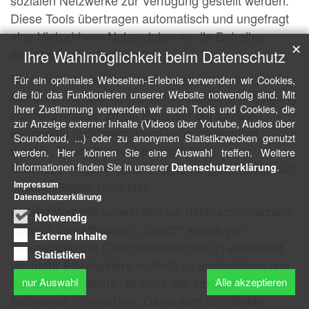
Diese Tools übertragen automatisch und ungefragt
eine Vielzahl von Nutzerdaten an die Betreiber
✕
dieser sozialen Netzwerke.
Ihre Wahlmöglichkeit beim Datenschutz
Nach Ansicht der Datenschutzbehörden und
Für ein optimales Webseiten-Erlebnis verwenden wir Cookies,
die für das Funktionieren unserer Website notwendig sind. Mit
Gerichten ist eine solche automatische Übertragung
Ihrer Zustimmung verwenden wir auch Tools und Cookies, die
von Nutzerdaten an die Betreiber der sozialen
zur Anzeige externer Inhalte (Videos über Youtube, Audios über
Netzwerke rechtswidrig und kann abgemahnt
Soundcloud, ...) oder zu anonymen Statistikzwecken genutzt
werden. Deshalb findet eine solche
werden. Hier können Sie eine Auswahl treffen. Weitere
Datenübertragung ohne Zustimmung der Nutzer auf
Informationen finden Sie in unserer
.
Datenschutzerklärung
unseren Seiten nicht statt.
Impressum
Datenschutzerklärung
Auf der Website verwenden wir datenschutzsichere
Notwendig
„Shariff“-Schaltflächen. „Shariff“ wurde von
Externe Inhalte
Spezialisten der Computerzeitschrift c’t entwickelt,
Statistiken
um mehr Privatsphäre im Netz zu ermöglichen und
die üblichen “Share”-Buttons der sozialen
nur Auswahl
Alle akzeptieren
Netzwerke zu ersetzen. Damit wird der direkte