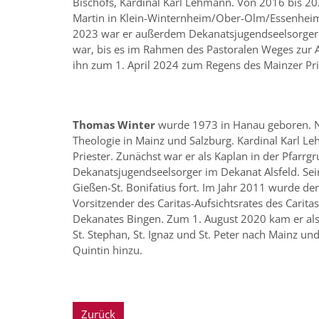
Bischofs, Kardinal Karl Lehmann. Von 2016 bis 202
Martin in Klein-Winternheim/Ober-Olm/Essenheim
2023 war er außerdem Dekanatsjugendseelsorger 
war, bis es im Rahmen des Pastoralen Weges zur 
ihn zum 1. April 2024 zum Regens des Mainzer Pr
Thomas Winter
wurde 1973 in Hanau geboren. Na
Theologie in Mainz und Salzburg. Kardinal Karl 
Priester. Zunächst war er als Kaplan in der Pfarrg
Dekanatsjugendseelsorger im Dekanat Alsfeld. Sein
Gießen-St. Bonifatius fort. Im Jahr 2011 wurde de
Vorsitzender des Caritas-Aufsichtsrates des Carit
Dekanates Bingen. Zum 1. August 2020 kam er als
St. Stephan, St. Ignaz und St. Peter nach Mainz 
Quintin hinzu.
Zurück