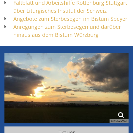
Faltblatt und Arbeitshilfe Rottenburg Stuttgart
über Liturgisches Institut der Schweiz
Angebote zum Sterbesegen im Bistum Speyer
Anregungen zum Sterbesegen und darüber
hinaus aus dem Bistum Würzburg
© Barbara Wolf
Trauer