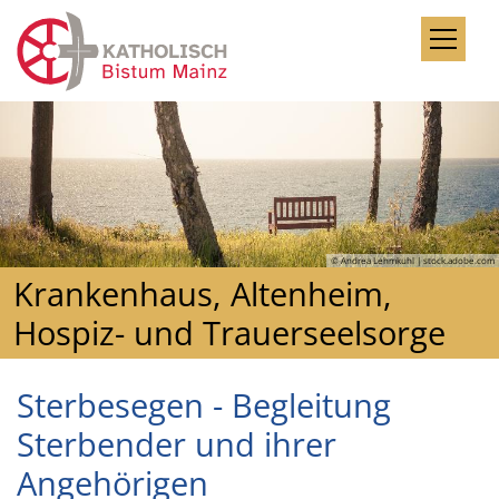
Zum Inhalt springen
© Andrea Lehmkuhl | stock.adobe.com
Krankenhaus, Altenheim,
Hospiz- und Trauerseelsorge
Sterbesegen - Begleitung
Sterbender und ihrer
Angehörigen