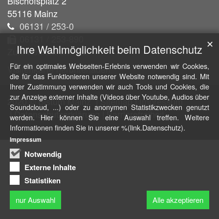
Bischofsplatz 2
55116
Mainz
06131 / 253-0
06131 / 253-890
✕
Ihre Wahlmöglichkeit beim Datenschutz
Zum Kontaktformular
Für ein optimales Webseiten-Erlebnis verwenden wir Cookies,
Visitenkarte herunterladen
die für das Funktionieren unserer Website notwendig sind. Mit
Ihrer Zustimmung verwenden wir auch Tools und Cookies, die
zur Anzeige externer Inhalte (Videos über Youtube, Audios über
2020 © Bistum Mainz
Sitemap
Impressum
Soundcloud, ...) oder zu anonymen Statistikzwecken genutzt
Datenschutzerklärung
Barrierefreiheit
werden. Hier können Sie eine Auswahl treffen. Weitere
Informationen finden Sie in unserer %(link.Datenschutz).
Impressum
Notwendig
Externe Inhalte
Statistiken
nur Auswahl
Alle akzeptieren