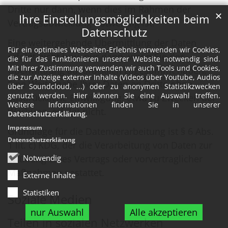
Dritte nur dann, wenn dies im Rahmen der
✕
Ihre Einstellungsmöglichkeiten beim
Vertragsabwicklung notwendig ist.
Datenschutz
Eine weitergehende Übermittlung der Daten
Für ein optimales Webseiten-Erlebnis verwenden wir Cookies,
erfolgt nicht bzw. nur dann, wenn Sie der
die für das Funktionieren unserer Website notwendig sind.
Mit Ihrer Zustimmung verwenden wir auch Tools und Cookies,
Übermittlung ausdrücklich zugestimmt haben.
die zur Anzeige externer Inhalte (Videos über Youtube, Audios
Eine Weitergabe Ihrer Daten an Dritte ohne
über Soundcloud, ...) oder zu anonymen Statistikzwecken
genutzt werden. Hier können Sie eine Auswahl treffen.
ausdrückliche Einwilligung, etwa zu Zwecken der
Weitere Informationen finden Sie in unserer
Werbung, erfolgt nicht.
Datenschutzerklärung
.
Impressum
Grundlage für die Datenverarbeitung ist § 6 Abs.
Datenschutzerklärung
1 lit. c) KDG, der die Verarbeitung von Daten zur
Erfüllung eines Vertrags oder vorvertraglicher
Notwendig
Maßnahmen gestattet.
Externe Inhalte
Statistiken
Soziale Medien
nur Auswahl
Alle akzeptieren
Teilen in sozialen Netzwerken