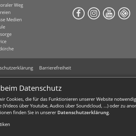
toraler Weg
reien
sse Medien
ule
lsorge
ice
tkirche
schutzerklärung
Barrierefreiheit
n beim Datenschutz
ir Cookies, die für das Funktionieren unserer Website notwendi
te (Videos über Youtube, Audios über Soundcloud, ...) oder zu an
ionen finden Sie in unserer
Datenschutzerklärung
.
stiken