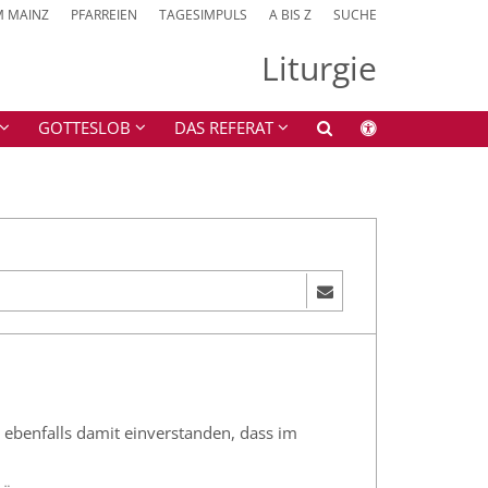
M MAINZ
PFARREIEN
TAGESIMPULS
A BIS Z
SUCHE
Liturgie
GOTTESLOB
DAS REFERAT
n ebenfalls damit einverstanden, dass im