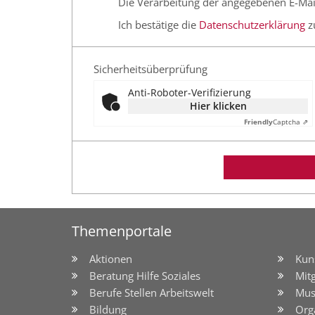
Die Verarbeitung der angegebenen E-Mai
Ich bestätige die
Datenschutzerklärung
z
Sicherheitsüberprüfung
Anti-Roboter-Verifizierung
Hier klicken
Friendly
Captcha ⇗
Themenportale
Aktionen
Kun
Beratung Hilfe Soziales
Mit
Berufe Stellen Arbeitswelt
Mus
Bildung
Org