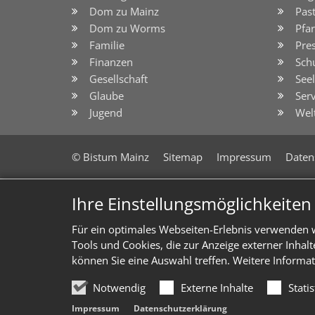
Dom zu Mainz
Pas
Dom zu Worms
Pfar
Familie
Pre
Finanzen
Sch
Gesellschaft
See
Glaube
Serv
Jugend
Wel
© Bistum Mainz
Sitemap
Impressum
Daten
Ihre Einstellungsmöglichkeite
Für ein optimales Webseiten-Erlebnis verwenden w
Tools und Cookies, die zur Anzeige externer Inhal
können Sie eine Auswahl treffen. Weitere Informat
Notwendig
Externe Inhalte
Stati
Impressum
Datenschutzerklärung