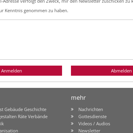
l-Adresse verfolgt den Zweck, mir den Newsletter zuschicken zu 
ur Kenntnis genommen zu haben.
Anmelden
Abmelden
mehr
st Gebäude Geschichte
Nachrichten
gestalten Räte Verbände
Gottesdienste
ik
Videos / Audios
anisation
Newsletter