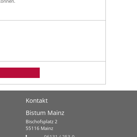
können.
Kontakt
Bistum Mainz
Bischofsplatz 2
55116
Mainz
06131 / 253-0