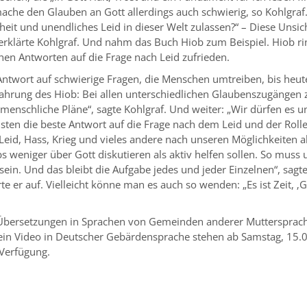
mache den Glauben an Gott allerdings auch schwierig, so Kohlgraf
kheit und unendliches Leid in dieser Welt zulassen?“ – Diese Unsic
erklärte Kohlgraf. Und nahm das Buch Hiob zum Beispiel. Hiob ri
chen Antworten auf die Frage nach Leid zufrieden.
he Antwort auf schwierige Fragen, die Menschen umtreiben, bis heute
fahrung des Hiob: Bei allen unterschiedlichen Glaubenszugängen 
 menschliche Pläne“, sagte Kohlgraf. Und weiter: „Wir dürfen es u
hristen die beste Antwort auf die Frage nach dem Leid und der Roll
 Leid, Hass, Krieg und vieles andere nach unseren Möglichkeiten a
bs weniger über Gott diskutieren als aktiv helfen sollen. So muss 
sein. Und das bleibt die Aufgabe jedes und jeder Einzelnen“, sagt
rte er auf. Vielleicht könne man es auch so wenden: „Es ist Zeit, ‚G
e Übersetzungen in Sprachen von Gemeinden anderer Muttersprac
 ein Video in Deutscher Gebärdensprache stehen ab Samstag, 15.
Verfügung.