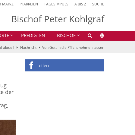
M MAINZ
PFARREIEN
TAGESIMPULS
A BIS Z
SUCHE
Bischof Peter Kohlgraf
ORTE
PREDIGTEN
BISCHOF
f aktuell
Nachricht
Von Gott in die Pflicht nehmen lassen
teilen
zug
te der
tag,