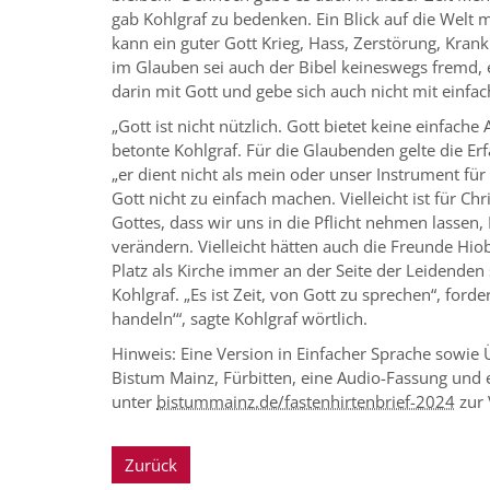
gab Kohlgraf zu bedenken. Ein Blick auf die Welt 
kann ein guter Gott Krieg, Hass, Zerstörung, Kran
im Glauben sei auch der Bibel keineswegs fremd, 
darin mit Gott und gebe sich auch nicht mit einfa
„Gott ist nicht nützlich. Gott bietet keine einfac
betonte Kohlgraf. Für die Glaubenden gelte die Er
„er dient nicht als mein oder unser Instrument für
Gott nicht zu einfach machen. Vielleicht ist für C
Gottes, dass wir uns in die Pflicht nehmen lassen,
verändern. Vielleicht hätten auch die Freunde Hio
Platz als Kirche immer an der Seite der Leidenden 
Kohlgraf. „Es ist Zeit, von Gott zu sprechen“, forde
handeln‘“, sagte Kohlgraf wörtlich.
Hinweis: Eine Version in Einfacher Sprache sowi
Bistum Mainz, Fürbitten, eine Audio-Fassung und
unter
bistummainz.de/fastenhirtenbrief-2024
zur 
Zurück