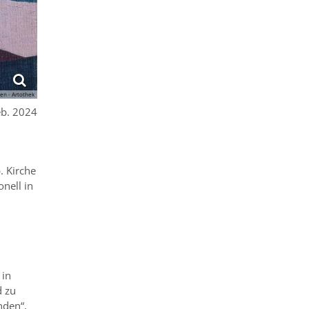
n - Artothek
eb. 2024
. Kirche
onell in
 in
d zu
nden“,