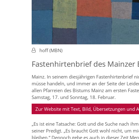
Von:
hoff (MBN)
Fastenhirtenbrief des Mainzer 
Mainz. In seinem diesjährigen Fastenhirtenbrief 
müsse handeln, und immer an der Seite der Leidend
allen Pfarreien des Bistums Mainz am ersten Fast
Samstag, 17. und Sonntag, 18. Februar.
Zur Website mit Text, Bild, Übersetzungen und 
„Es ist eine Tatsache: Gott und die Suche nach ihm
seiner Predigt. „Es braucht Gott wohl nicht, um m
bleiben.“ Dennoch gebe es auch in dieser Zeit Mens