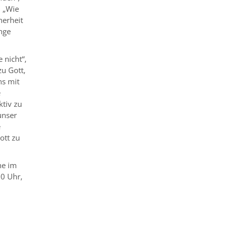
. „Wie
herheit
nge
 nicht“,
zu Gott,
ns mit
e
ktiv zu
unser
e
ott zu
he im
00 Uhr,