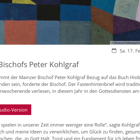
© Museum Folkwang Esse
Datum:
Sa. 17. F
Bischofs Peter Kohlgraf
nimmt der Mainzer Bischof Peter Kohlgraf Bezug auf das Buch Hiob
en sein, forderte der Bischof. Der Fastenhirtenbrief wird traditi
enwochenende verlesen, in diesem Jahr in den Gottesdiensten am
Audio-Version
 spielen in unserer Zeit immer weniger eine Rolle“, sagte Kohlgraf
ich und meine Ideen zu verwirklichen, um Glück zu finden, gesun
chen, die „in Gott Halt, Trost und ein Fundament für ich leben fi