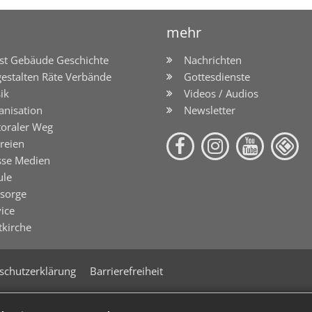
mehr
st Gebäude Geschichte
Nachrichten
gestalten Räte Verbände
Gottesdienste
ik
Videos / Audios
anisation
Newsletter
toraler Weg
reien
sse Medien
ule
lsorge
ice
tkirche
schutzerklärung
Barrierefreiheit