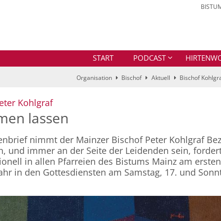
BISTU
START
PODCAST
HIRTENW
Organisation
Bischof
Aktuell
Bischof Kohlgra
:
eter Kohlgraf
hmen lassen
tenbrief nimmt der Mainzer Bischof Peter Kohlgraf Be
, und immer an der Seite der Leidenden sein, forder
tionell in allen Pfarreien des Bistums Mainz am ersten
ahr in den Gottesdiensten am Samstag, 17. und Sonn