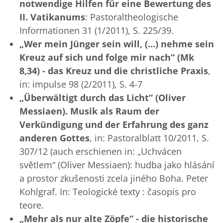
notwendige Hilfen für eine Bewertung des
II. Vatikanums
: Pastoraltheologische
Informationen 31 (1/2011), S. 225/39.
„Wer mein Jünger sein will, (…) nehme sein
Kreuz auf sich und folge mir nach“ (Mk
8,34) - das Kreuz und die christliche Praxis
,
in: impulse 98 (2/2011), S. 4-7
„Überwältigt durch das Licht“ (Oliver
Messiaen). Musik als Raum der
Verkündigung und der Erfahrung des ganz
anderen Gottes
, in: Pastoralblatt 10/2011, S.
307/12 (auch erschienen in: „Uchvácen
světlem“ (Oliver Messiaen): hudba jako hlásání
a prostor zkušenosti zcela jiného Boha. Peter
Kohlgraf. In: Teologické texty : časopis pro
teore.
„Mehr als nur alte Zöpfe“ - die historische