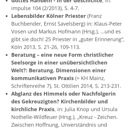
Gottes Handeln - in der Geschichte
, in:
impulse 104 (2/2013), S. 4-7.
Lebensbilder Kölner Priester
(Franz
Buchbender, Ernst Savelsberg) in: Klaus-Peter
Vosen und Markus Hofmann (Hrsg.), …und es
gibt sie doch! 25 Priester in „guter Erinnerung“,
Köln 2013, S. 21-26, 109-113.
Beratung – eine neue Form christlicher
Seelsorge in einer unübersichtlichen
Welt?: Beratung. Dimensionen einer
kommunikativen Praxis
(= KH Mainz,
Schriftenreihe 7), St. Ottilien 2014, S. 213-231.
Abglanz des Himmels oder Nachfolgerin
des Gekreuzigten? Kirchenbilder und
kirchliche Praxis
, in: Julia Knop und Ursula
Nothelle-Wildfeuer (Hrsg.), „Kreuz - Zeichen.
Zwischen Hoffnung, Unverständnis und