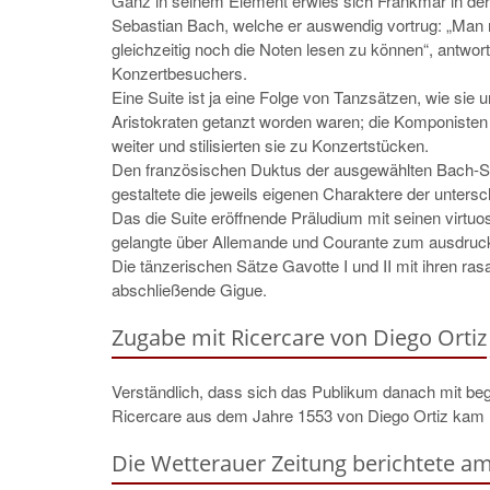
Ganz in seinem Element erwies sich Frankmar in de
Sebastian Bach, welche er auswendig vortrug: „Man m
gleichzeitig noch die Noten lesen zu können“, antwor
Konzertbesuchers.
Eine Suite ist ja eine Folge von Tanzsätzen, wie sie 
Aristokraten getanzt worden waren; die Komponisten 
weiter und stilisierten sie zu Konzertstücken.
Den französischen Duktus der ausgewählten Bach-Sui
gestaltete die jeweils eigenen Charaktere der untersc
Das die Suite eröffnende Präludium mit seinen virtu
gelangte über Allemande und Courante zum ausdruc
Die tänzerischen Sätze Gavotte I und II mit ihren rasa
abschließende Gigue.
Zugabe mit Ricercare von Diego Ortiz
Verständlich, dass sich das Publikum danach mit beg
Ricercare aus dem Jahre 1553 von Diego Ortiz ka
Die Wetterauer Zeitung berichtete am