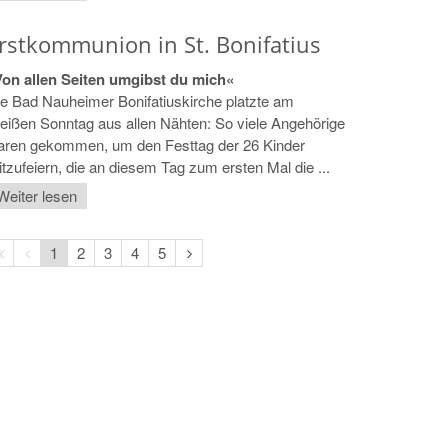
rstkommunion in St. Bonifatius
Von allen Seiten umgibst du mich«
e Bad Nauheimer Bonifatiuskirche platzte am
ißen Sonntag aus allen Nähten: So viele Angehörige
aren gekommen, um den Festtag der 26 Kinder
tzufeiern, die an diesem Tag zum ersten Mal die ...
Weiter lesen
Erste
Vorherige
Nächste
1
2
3
4
5
Seite
Seite
Seite