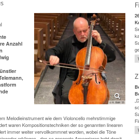
us
F
2
K
l
S
ka
nte
S
re Anzahl
ge
n
dwig
ünstler
Z
Telemann,
nstform
B
ende
B
„D
© H. Stahl '23
sc
Sa
inem Melodieinstrument wie dem Violoncello mehrstimmige
Fi
ndert waren Kompositionstechniken der so genannten linearen
ndert immer weiter vervollkommnet worden, wobei die Töne
einander erklingen - das so genannte Arpeggieren hebt damit