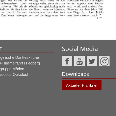
(c) WZ
Social Media
n
gelische Dankeskirche
ä-Himmelfahrt Friedberg
rgruppe Mörlen
Downloads
Jacobus Ockstadt
Aktueller Pfarrbrief