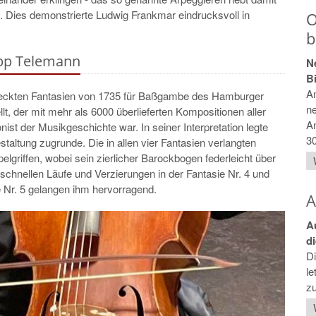
f. Dies demonstrierte Ludwig Frankmar eindrucksvoll in
O
b
ipp Telemann
N
B
A
ntdeckten Fantasien von 1735 für Baßgambe des Hamburger
ne
t, der mit mehr als 6000 überlieferten Kompositionen aller
An
ist der Musikgeschichte war. In seiner Interpretation legte
30
altung zugrunde. Die in allen vier Fantasien verlangten
lgriffen, wobei sein zierlicher Barockbogen federleicht über
 schnellen Läufe und Verzierungen in der Fantasie Nr. 4 und
 Nr. 5 gelangen ihm hervorragend.
A
A
d
Di
l
z