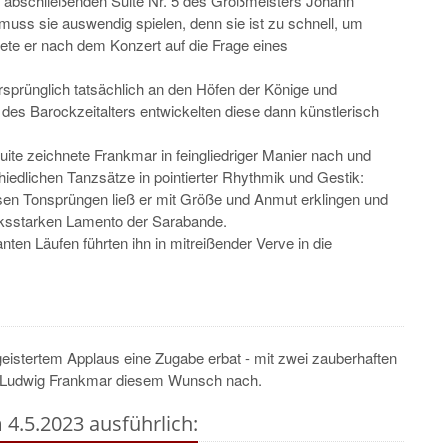
r abschließenden Suite Nr. 5 des Großmeisters Johann
uss sie auswendig spielen, denn sie ist zu schnell, um
tete er nach dem Konzert auf die Frage eines
ursprünglich tatsächlich an den Höfen der Könige und
des Barockzeitalters entwickelten diese dann künstlerisch
te zeichnete Frankmar in feingliedriger Manier nach und
hiedlichen Tanzsätze in pointierter Rhythmik und Gestik:
osen Tonsprüngen ließ er mit Größe und Anmut erklingen und
ksstarken Lamento der Sarabande.
nten Läufen führten ihn in mitreißender Verve in die
eistertem Applaus eine Zugabe erbat - mit zwei zauberhaften
m Ludwig Frankmar diesem Wunsch nach.
 4.5.2023 ausführlich: