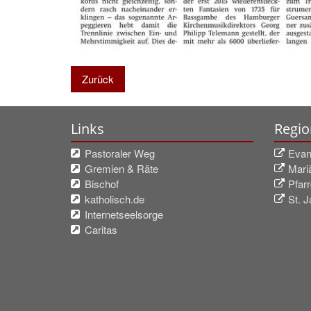
Zurück
Links
Regio
Pastoraler Weg
Evan
Gremien & Räte
Mari
Bischof
Pfar
katholisch.de
St. 
Internetseelsorge
Caritas