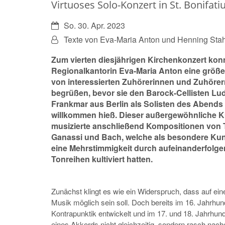
Virtuoses Solo-Konzert in St. Bonifati
Datum:
So. 30. Apr. 2023
Von:
Texte von Eva-Maria Anton und Henning Stah
Zum vierten diesjährigen Kirchenkonzert kon
Regionalkantorin Eva-Maria Anton eine größe
von interessierten Zuhörerinnen und Zuhörer
begrüßen, bevor sie den Barock-Cellisten Lu
Frankmar aus Berlin als Solisten des Abends
willkommen hieß. Dieser außergewöhnliche K
musizierte anschließend Kompositionen von 
Ganassi und Bach, welche als besondere Ku
eine Mehrstimmigkeit durch aufeinanderfolg
Tonreihen kultiviert hatten.
Zunächst klingt es wie ein Widerspruch, dass auf e
Musik möglich sein soll. Doch bereits im 16. Jahrhu
Kontrapunktik entwickelt und im 17. und 18. Jahrhu
eines Akkords nicht gleichzeitig, sondern rasch nach