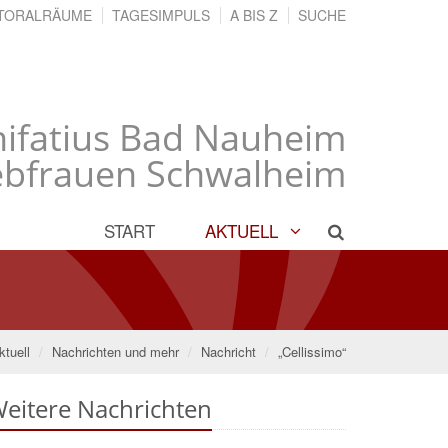
TORALRÄUME
TAGESIMPULS
A BIS Z
SUCHE
onifatius Bad Nauheim
ebfrauen Schwalheim
START
AKTUELL
ktuell
Nachrichten und mehr
Nachricht
„Cellissimo“
eitere Nachrichten