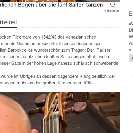
E
(c) H. Stahl '23
telteil
»
Di
We
arocken Ricercare von 1542/43 des venezianischen
w
mar als Nächstes musizierte. In diesen fugenartigen
mi
llen Barockcellos wunderschön zum Tragen: Der Pariser
it einer zusätzlichen fünften Saite ausgestattet, und in
 dieser Saite in der hohen Lage nahezu sphärisch schwebende
, wurde im Übrigen an dessen tragendem Klang deutlich, der
assagen mühelos den großen Kirchenraum füllte.