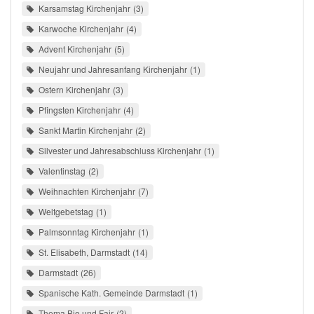
Karsamstag Kirchenjahr
3
Karwoche Kirchenjahr
4
Advent Kirchenjahr
5
Neujahr und Jahresanfang Kirchenjahr
1
Ostern Kirchenjahr
3
Pfingsten Kirchenjahr
4
Sankt Martin Kirchenjahr
2
Silvester und Jahresabschluss Kirchenjahr
1
Valentinstag
2
Weihnachten Kirchenjahr
7
Weltgebetstag
1
Palmsonntag Kirchenjahr
1
St. Elisabeth, Darmstadt
14
Darmstadt
26
Spanische Kath. Gemeinde Darmstadt
1
Thema Bio und Fair
2