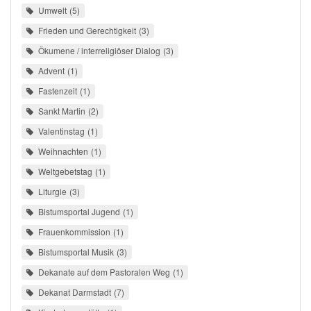
Umwelt
5
Frieden und Gerechtigkeit
3
Ökumene / interreligiöser Dialog
3
Advent
1
Fastenzeit
1
Sankt Martin
2
Valentinstag
1
Weihnachten
1
Weltgebetstag
1
Liturgie
3
Bistumsportal Jugend
1
Frauenkommission
1
Bistumsportal Musik
3
Dekanate auf dem Pastoralen Weg
1
Dekanat Darmstadt
7