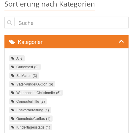
Sortierung nach Kategorien
Suche
Kategorien
Alle
Gartenfest
2
St. Martin
3
Väter-Kinder-Aktion
6
Weihnachts-Christmette
6
Computerhilfe
2
Ehevorbereitung
1
GemeindeCaritas
1
Kindertagesstätte
1