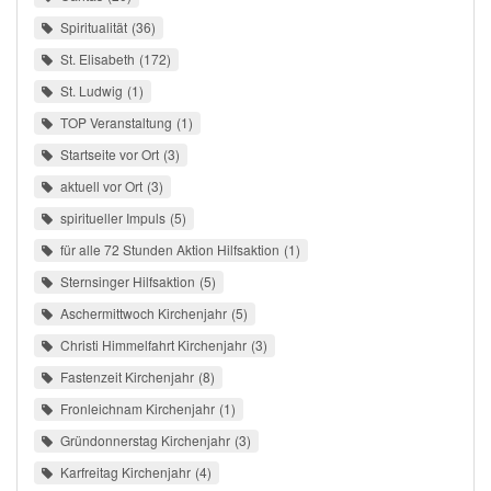
Spiritualität
36
St. Elisabeth
172
St. Ludwig
1
TOP Veranstaltung
1
Startseite vor Ort
3
aktuell vor Ort
3
spiritueller Impuls
5
für alle 72 Stunden Aktion Hilfsaktion
1
Sternsinger Hilfsaktion
5
Aschermittwoch Kirchenjahr
5
Christi Himmelfahrt Kirchenjahr
3
Fastenzeit Kirchenjahr
8
Fronleichnam Kirchenjahr
1
Gründonnerstag Kirchenjahr
3
Karfreitag Kirchenjahr
4