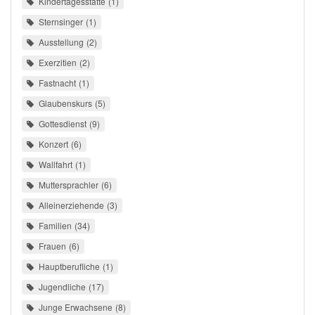
Kindertagesstätte
1
Sternsinger
1
Ausstellung
2
Exerzitien
2
Fastnacht
1
Glaubenskurs
5
Gottesdienst
9
Konzert
6
Wallfahrt
1
Muttersprachler
6
Alleinerziehende
3
Familien
34
Frauen
6
Hauptberufliche
1
Jugendliche
17
Junge Erwachsene
8