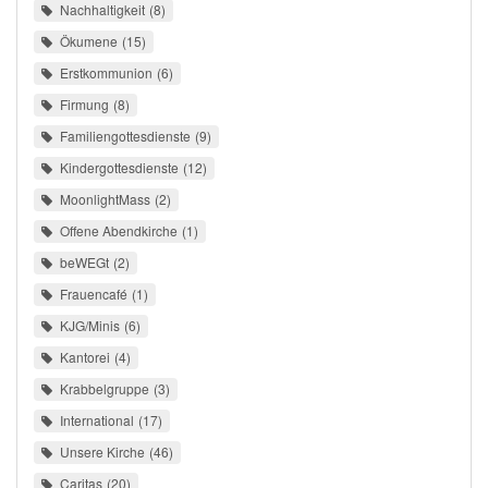
Nachhaltigkeit
8
Ökumene
15
Erstkommunion
6
Firmung
8
Familiengottesdienste
9
Kindergottesdienste
12
MoonlightMass
2
Offene Abendkirche
1
beWEGt
2
Frauencafé
1
KJG/Minis
6
Kantorei
4
Krabbelgruppe
3
International
17
Unsere Kirche
46
Caritas
20