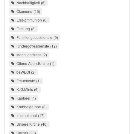
Nachhaltigkeit
8
Ökumene
15
Erstkommunion
6
Firmung
8
Familiengottesdienste
9
Kindergottesdienste
12
MoonlightMass
2
Offene Abendkirche
1
beWEGt
2
Frauencafé
1
KJG/Minis
6
Kantorei
4
Krabbelgruppe
3
International
17
Unsere Kirche
46
Caritas
20