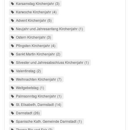
Karsamstag Kirchenjahr
3
Karwoche Kirchenjahr
4
Advent Kirchenjahr
5
Neujahr und Jahresanfang Kirchenjahr
1
Ostern Kirchenjahr
3
Pfingsten Kirchenjahr
4
Sankt Martin Kirchenjahr
2
Silvester und Jahresabschluss Kirchenjahr
1
Valentinstag
2
Weihnachten Kirchenjahr
7
Weltgebetstag
1
Palmsonntag Kirchenjahr
1
St. Elisabeth, Darmstadt
14
Darmstadt
26
Spanische Kath. Gemeinde Darmstadt
1
Thema Bio und Fair
2