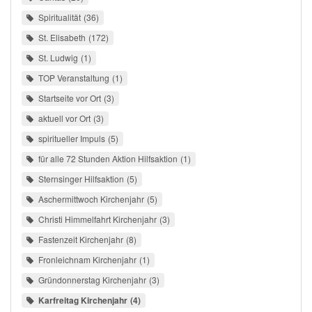
Spiritualität
36
St. Elisabeth
172
St. Ludwig
1
TOP Veranstaltung
1
Startseite vor Ort
3
aktuell vor Ort
3
spiritueller Impuls
5
für alle 72 Stunden Aktion Hilfsaktion
1
Sternsinger Hilfsaktion
5
Aschermittwoch Kirchenjahr
5
Christi Himmelfahrt Kirchenjahr
3
Fastenzeit Kirchenjahr
8
Fronleichnam Kirchenjahr
1
Gründonnerstag Kirchenjahr
3
Karfreitag Kirchenjahr
4