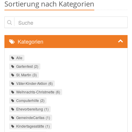
Sortierung nach Kategorien
Suche
Kategorien
Alle
Gartenfest
2
St. Martin
3
Väter-Kinder-Aktion
6
Weihnachts-Christmette
6
Computerhilfe
2
Ehevorbereitung
1
GemeindeCaritas
1
Kindertagesstätte
1