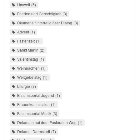
Umwelt
5
Frieden und Gerechtigkeit
3
Ökumene / interreligiöser Dialog
3
Advent
1
Fastenzeit
1
Sankt Martin
2
Valentinstag
1
Weihnachten
1
Weltgebetstag
1
Liturgie
3
Bistumsportal Jugend
1
Frauenkommission
1
Bistumsportal Musik
3
Dekanate auf dem Pastoralen Weg
1
Dekanat Darmstadt
7