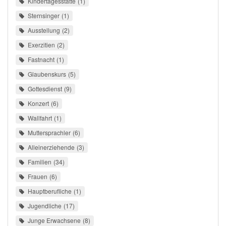
Kindertagesstätte
1
Sternsinger
1
Ausstellung
2
Exerzitien
2
Fastnacht
1
Glaubenskurs
5
Gottesdienst
9
Konzert
6
Wallfahrt
1
Muttersprachler
6
Alleinerziehende
3
Familien
34
Frauen
6
Hauptberufliche
1
Jugendliche
17
Junge Erwachsene
8