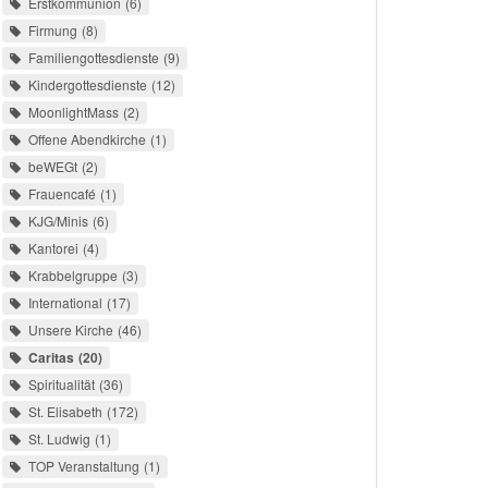
Erstkommunion
6
Firmung
8
Familiengottesdienste
9
Kindergottesdienste
12
MoonlightMass
2
Offene Abendkirche
1
beWEGt
2
Frauencafé
1
KJG/Minis
6
Kantorei
4
Krabbelgruppe
3
International
17
Unsere Kirche
46
Caritas
20
Spiritualität
36
St. Elisabeth
172
St. Ludwig
1
TOP Veranstaltung
1