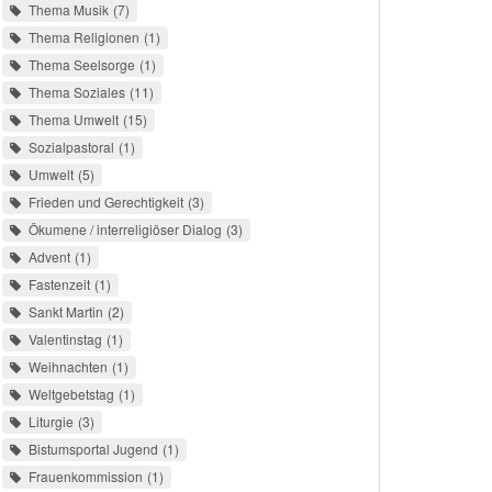
Thema Musik
7
Thema Religionen
1
Thema Seelsorge
1
Thema Soziales
11
Thema Umwelt
15
Sozialpastoral
1
Umwelt
5
Frieden und Gerechtigkeit
3
Ökumene / interreligiöser Dialog
3
Advent
1
Fastenzeit
1
Sankt Martin
2
Valentinstag
1
Weihnachten
1
Weltgebetstag
1
Liturgie
3
Bistumsportal Jugend
1
Frauenkommission
1