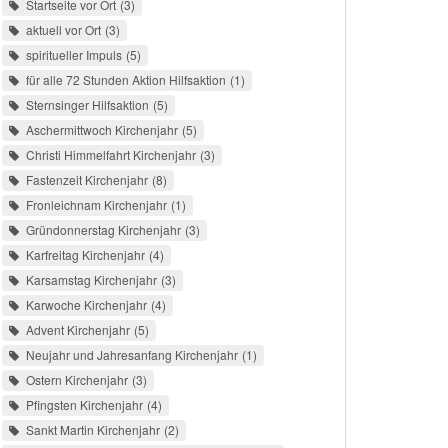
Startseite vor Ort
3
aktuell vor Ort
3
spiritueller Impuls
5
für alle 72 Stunden Aktion Hilfsaktion
1
Sternsinger Hilfsaktion
5
Aschermittwoch Kirchenjahr
5
Christi Himmelfahrt Kirchenjahr
3
Fastenzeit Kirchenjahr
8
Fronleichnam Kirchenjahr
1
Gründonnerstag Kirchenjahr
3
Karfreitag Kirchenjahr
4
Karsamstag Kirchenjahr
3
Karwoche Kirchenjahr
4
Advent Kirchenjahr
5
Neujahr und Jahresanfang Kirchenjahr
1
Ostern Kirchenjahr
3
Pfingsten Kirchenjahr
4
Sankt Martin Kirchenjahr
2