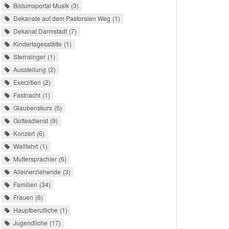
Bistumsportal Musik
3
Dekanate auf dem Pastoralen Weg
1
Dekanat Darmstadt
7
Kindertagesstätte
1
Sternsinger
1
Ausstellung
2
Exerzitien
2
Fastnacht
1
Glaubenskurs
5
Gottesdienst
9
Konzert
6
Wallfahrt
1
Muttersprachler
6
Alleinerziehende
3
Familien
34
Frauen
6
Hauptberufliche
1
Jugendliche
17