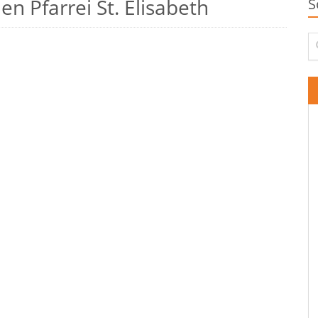
n Pfarrei St. Elisabeth
S
Su