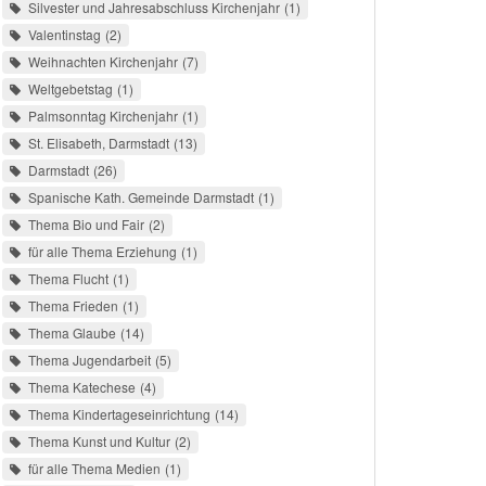
Silvester und Jahresabschluss Kirchenjahr
1
Valentinstag
2
Weihnachten Kirchenjahr
7
Weltgebetstag
1
Palmsonntag Kirchenjahr
1
St. Elisabeth, Darmstadt
13
Darmstadt
26
Spanische Kath. Gemeinde Darmstadt
1
Thema Bio und Fair
2
für alle Thema Erziehung
1
Thema Flucht
1
Thema Frieden
1
Thema Glaube
14
Thema Jugendarbeit
5
Thema Katechese
4
Thema Kindertageseinrichtung
14
Thema Kunst und Kultur
2
für alle Thema Medien
1