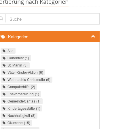
ortierung nach Kategorien
che
Kategorien
Alle
Gartenfest
1
St. Martin
3
Väter-Kinder-Aktion
6
Weihnachts-Christmette
6
Computerhilfe
2
Ehevorbereitung
1
GemeindeCaritas
1
Kindertagesstätte
1
Nachhaltigkeit
8
Ökumene
15