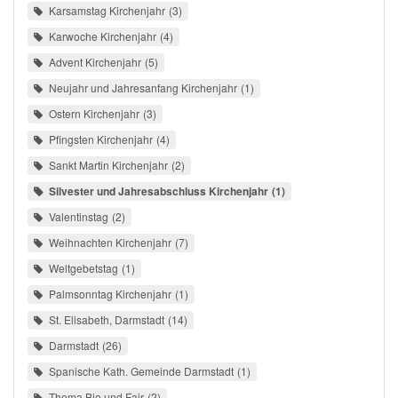
Karsamstag Kirchenjahr
3
Karwoche Kirchenjahr
4
Advent Kirchenjahr
5
Neujahr und Jahresanfang Kirchenjahr
1
Ostern Kirchenjahr
3
Pfingsten Kirchenjahr
4
Sankt Martin Kirchenjahr
2
Silvester und Jahresabschluss Kirchenjahr
1
Valentinstag
2
Weihnachten Kirchenjahr
7
Weltgebetstag
1
Palmsonntag Kirchenjahr
1
St. Elisabeth, Darmstadt
14
Darmstadt
26
Spanische Kath. Gemeinde Darmstadt
1
Thema Bio und Fair
2