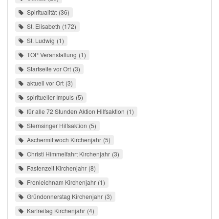
Spiritualität
36
St. Elisabeth
172
St. Ludwig
1
TOP Veranstaltung
1
Startseite vor Ort
3
aktuell vor Ort
3
spiritueller Impuls
5
für alle 72 Stunden Aktion Hilfsaktion
1
Sternsinger Hilfsaktion
5
Aschermittwoch Kirchenjahr
5
Christi Himmelfahrt Kirchenjahr
3
Fastenzeit Kirchenjahr
8
Fronleichnam Kirchenjahr
1
Gründonnerstag Kirchenjahr
3
Karfreitag Kirchenjahr
4