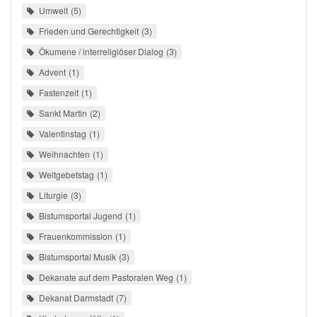
Umwelt
5
Frieden und Gerechtigkeit
3
Ökumene / interreligiöser Dialog
3
Advent
1
Fastenzeit
1
Sankt Martin
2
Valentinstag
1
Weihnachten
1
Weltgebetstag
1
Liturgie
3
Bistumsportal Jugend
1
Frauenkommission
1
Bistumsportal Musik
3
Dekanate auf dem Pastoralen Weg
1
Dekanat Darmstadt
7