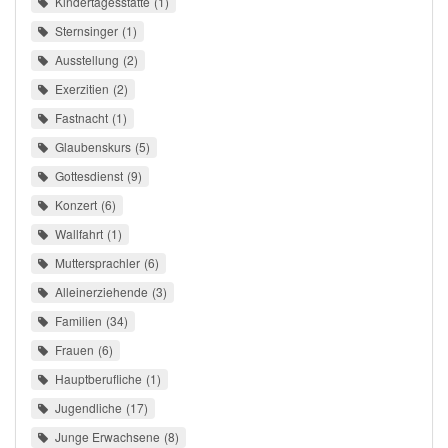
Kindertagesstätte
1
Sternsinger
1
Ausstellung
2
Exerzitien
2
Fastnacht
1
Glaubenskurs
5
Gottesdienst
9
Konzert
6
Wallfahrt
1
Muttersprachler
6
Alleinerziehende
3
Familien
34
Frauen
6
Hauptberufliche
1
Jugendliche
17
Junge Erwachsene
8