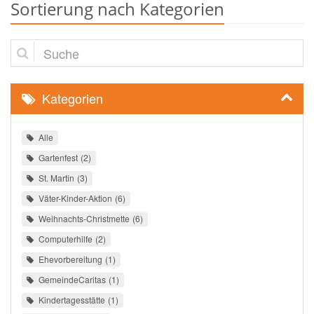
Sortierung nach Kategorien
Suche
Kategorien
Alle
Gartenfest
2
St. Martin
3
Väter-Kinder-Aktion
6
Weihnachts-Christmette
6
Computerhilfe
2
Ehevorbereitung
1
GemeindeCaritas
1
Kindertagesstätte
1