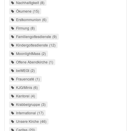
Nachhaltigkeit
8
Ökumene
15
Erstkommunion
6
Firmung
8
Familiengottesdienste
9
Kindergottesdienste
12
MoonlightMass
2
Offene Abendkirche
1
beWEGt
2
Frauencafé
1
KJG/Minis
6
Kantorei
4
Krabbelgruppe
3
International
17
Unsere Kirche
46
Caritas
20