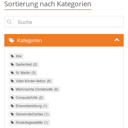
Sortierung nach Kategorien
Suche
Kategorien
Alle
Gartenfest
2
St. Martin
3
Väter-Kinder-Aktion
6
Weihnachts-Christmette
6
Computerhilfe
2
Ehevorbereitung
1
GemeindeCaritas
1
Kindertagesstätte
1