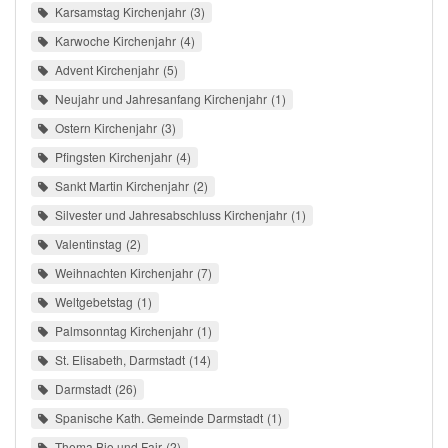
Karsamstag Kirchenjahr
3
Karwoche Kirchenjahr
4
Advent Kirchenjahr
5
Neujahr und Jahresanfang Kirchenjahr
1
Ostern Kirchenjahr
3
Pfingsten Kirchenjahr
4
Sankt Martin Kirchenjahr
2
Silvester und Jahresabschluss Kirchenjahr
1
Valentinstag
2
Weihnachten Kirchenjahr
7
Weltgebetstag
1
Palmsonntag Kirchenjahr
1
St. Elisabeth, Darmstadt
14
Darmstadt
26
Spanische Kath. Gemeinde Darmstadt
1
Thema Bio und Fair
2