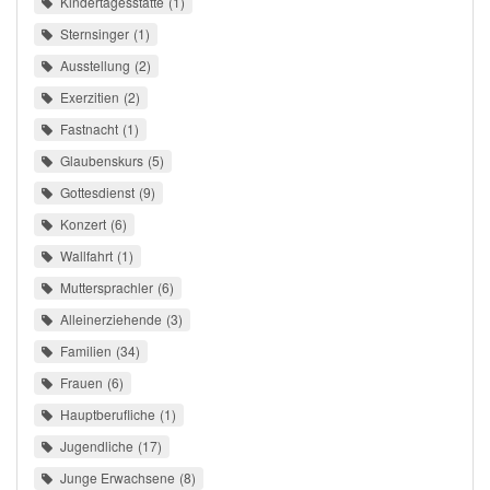
Kindertagesstätte
1
Sternsinger
1
Ausstellung
2
Exerzitien
2
Fastnacht
1
Glaubenskurs
5
Gottesdienst
9
Konzert
6
Wallfahrt
1
Muttersprachler
6
Alleinerziehende
3
Familien
34
Frauen
6
Hauptberufliche
1
Jugendliche
17
Junge Erwachsene
8