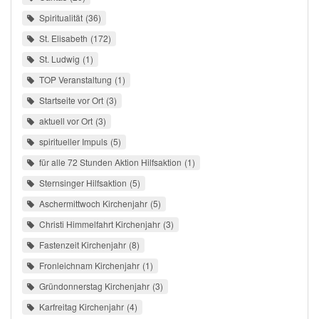
Spiritualität
36
St. Elisabeth
172
St. Ludwig
1
TOP Veranstaltung
1
Startseite vor Ort
3
aktuell vor Ort
3
spiritueller Impuls
5
für alle 72 Stunden Aktion Hilfsaktion
1
Sternsinger Hilfsaktion
5
Aschermittwoch Kirchenjahr
5
Christi Himmelfahrt Kirchenjahr
3
Fastenzeit Kirchenjahr
8
Fronleichnam Kirchenjahr
1
Gründonnerstag Kirchenjahr
3
Karfreitag Kirchenjahr
4