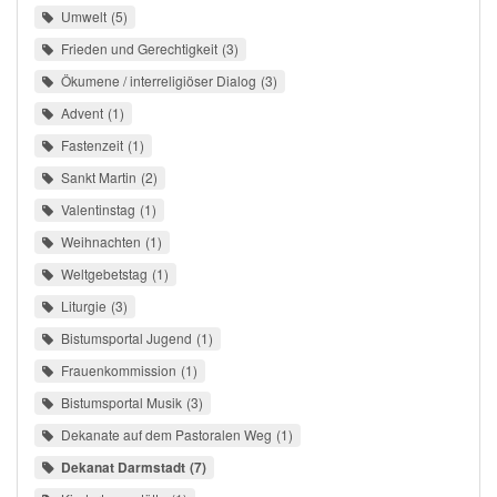
Umwelt
5
Frieden und Gerechtigkeit
3
Ökumene / interreligiöser Dialog
3
Advent
1
Fastenzeit
1
Sankt Martin
2
Valentinstag
1
Weihnachten
1
Weltgebetstag
1
Liturgie
3
Bistumsportal Jugend
1
Frauenkommission
1
Bistumsportal Musik
3
Dekanate auf dem Pastoralen Weg
1
Dekanat Darmstadt
7