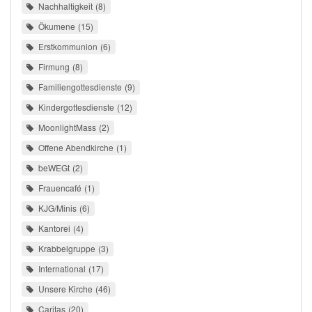
Nachhaltigkeit
8
Ökumene
15
Erstkommunion
6
Firmung
8
Familiengottesdienste
9
Kindergottesdienste
12
MoonlightMass
2
Offene Abendkirche
1
beWEGt
2
Frauencafé
1
KJG/Minis
6
Kantorei
4
Krabbelgruppe
3
International
17
Unsere Kirche
46
Caritas
20