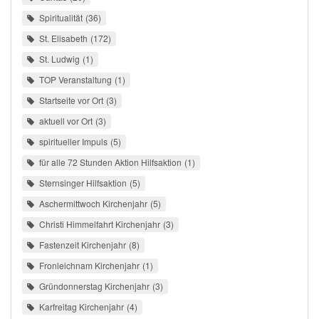
Spiritualität
36
St. Elisabeth
172
St. Ludwig
1
TOP Veranstaltung
1
Startseite vor Ort
3
aktuell vor Ort
3
spiritueller Impuls
5
für alle 72 Stunden Aktion Hilfsaktion
1
Sternsinger Hilfsaktion
5
Aschermittwoch Kirchenjahr
5
Christi Himmelfahrt Kirchenjahr
3
Fastenzeit Kirchenjahr
8
Fronleichnam Kirchenjahr
1
Gründonnerstag Kirchenjahr
3
Karfreitag Kirchenjahr
4