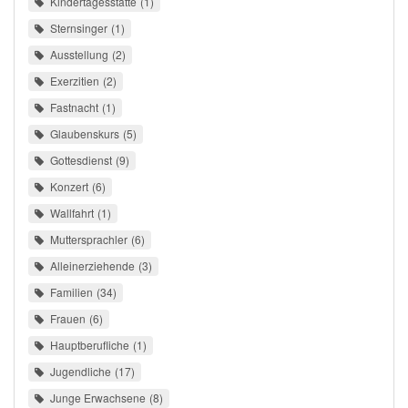
Kindertagesstätte
1
Sternsinger
1
Ausstellung
2
Exerzitien
2
Fastnacht
1
Glaubenskurs
5
Gottesdienst
9
Konzert
6
Wallfahrt
1
Muttersprachler
6
Alleinerziehende
3
Familien
34
Frauen
6
Hauptberufliche
1
Jugendliche
17
Junge Erwachsene
8