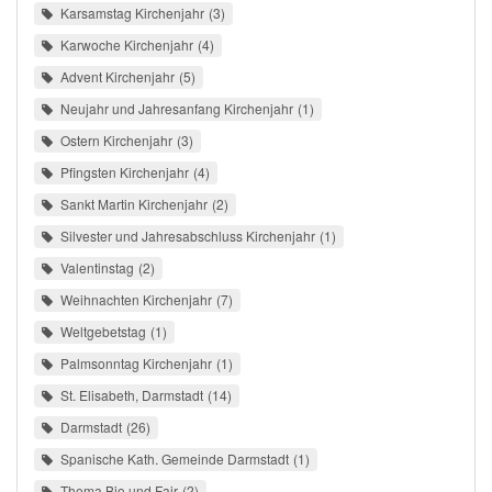
Karsamstag Kirchenjahr
3
Karwoche Kirchenjahr
4
Advent Kirchenjahr
5
Neujahr und Jahresanfang Kirchenjahr
1
Ostern Kirchenjahr
3
Pfingsten Kirchenjahr
4
Sankt Martin Kirchenjahr
2
Silvester und Jahresabschluss Kirchenjahr
1
Valentinstag
2
Weihnachten Kirchenjahr
7
Weltgebetstag
1
Palmsonntag Kirchenjahr
1
St. Elisabeth, Darmstadt
14
Darmstadt
26
Spanische Kath. Gemeinde Darmstadt
1
Thema Bio und Fair
2