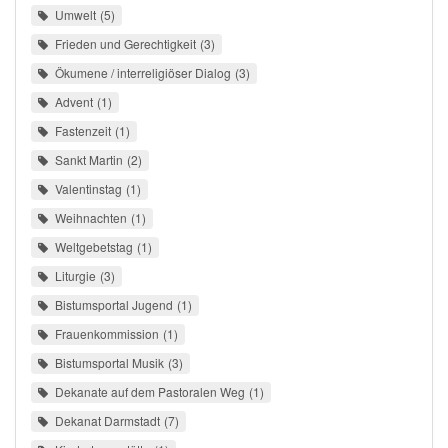
Umwelt
5
Frieden und Gerechtigkeit
3
Ökumene / interreligiöser Dialog
3
Advent
1
Fastenzeit
1
Sankt Martin
2
Valentinstag
1
Weihnachten
1
Weltgebetstag
1
Liturgie
3
Bistumsportal Jugend
1
Frauenkommission
1
Bistumsportal Musik
3
Dekanate auf dem Pastoralen Weg
1
Dekanat Darmstadt
7