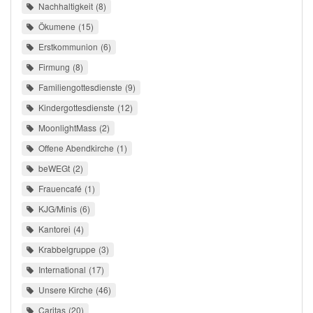
Nachhaltigkeit
8
Ökumene
15
Erstkommunion
6
Firmung
8
Familiengottesdienste
9
Kindergottesdienste
12
MoonlightMass
2
Offene Abendkirche
1
beWEGt
2
Frauencafé
1
KJG/Minis
6
Kantorei
4
Krabbelgruppe
3
International
17
Unsere Kirche
46
Caritas
20