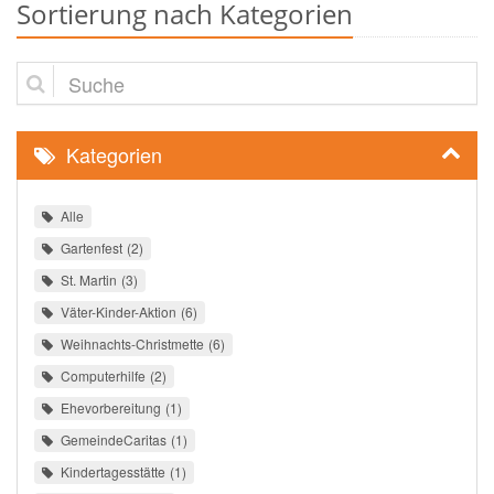
Sortierung nach Kategorien
Suche
Kategorien
Alle
Gartenfest
2
St. Martin
3
Väter-Kinder-Aktion
6
Weihnachts-Christmette
6
Computerhilfe
2
Ehevorbereitung
1
GemeindeCaritas
1
Kindertagesstätte
1