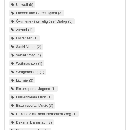
Umwelt
5
Frieden und Gerechtigkeit
3
Ökumene / interreligiöser Dialog
3
Advent
1
Fastenzeit
1
Sankt Martin
2
Valentinstag
1
Weihnachten
1
Weltgebetstag
1
Liturgie
3
Bistumsportal Jugend
1
Frauenkommission
1
Bistumsportal Musik
3
Dekanate auf dem Pastoralen Weg
1
Dekanat Darmstadt
7