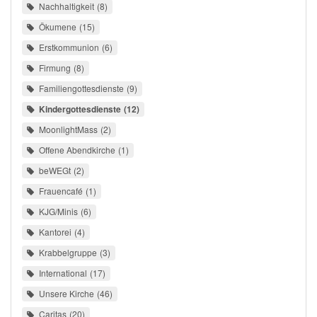
Nachhaltigkeit
8
Ökumene
15
Erstkommunion
6
Firmung
8
Familiengottesdienste
9
Kindergottesdienste
12
MoonlightMass
2
Offene Abendkirche
1
beWEGt
2
Frauencafé
1
KJG/Minis
6
Kantorei
4
Krabbelgruppe
3
International
17
Unsere Kirche
46
Caritas
20