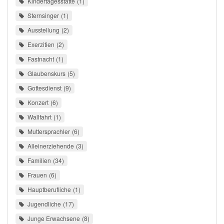
Kindertagesstätte
1
Sternsinger
1
Ausstellung
2
Exerzitien
2
Fastnacht
1
Glaubenskurs
5
Gottesdienst
9
Konzert
6
Wallfahrt
1
Muttersprachler
6
Alleinerziehende
3
Familien
34
Frauen
6
Hauptberufliche
1
Jugendliche
17
Junge Erwachsene
8