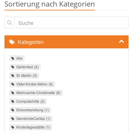
Sortierung nach Kategorien
Suche
Kategorien
Alle
Gartenfest
2
St. Martin
3
Väter-Kinder-Aktion
6
Weihnachts-Christmette
6
Computerhilfe
2
Ehevorbereitung
1
GemeindeCaritas
1
Kindertagesstätte
1