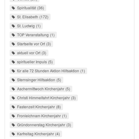
Spiritualität
36
St. Elisabeth
172
St. Ludwig
1
TOP Veranstaltung
1
Startseite vor Ort
3
aktuell vor Ort
3
spiritueller Impuls
5
für alle 72 Stunden Aktion Hilfsaktion
1
Sternsinger Hilfsaktion
5
Aschermittwoch Kirchenjahr
5
Christi Himmelfahrt Kirchenjahr
3
Fastenzeit Kirchenjahr
8
Fronleichnam Kirchenjahr
1
Gründonnerstag Kirchenjahr
3
Karfreitag Kirchenjahr
4