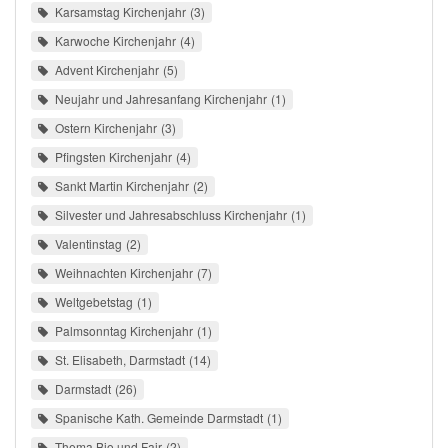
Karsamstag Kirchenjahr
3
Karwoche Kirchenjahr
4
Advent Kirchenjahr
5
Neujahr und Jahresanfang Kirchenjahr
1
Ostern Kirchenjahr
3
Pfingsten Kirchenjahr
4
Sankt Martin Kirchenjahr
2
Silvester und Jahresabschluss Kirchenjahr
1
Valentinstag
2
Weihnachten Kirchenjahr
7
Weltgebetstag
1
Palmsonntag Kirchenjahr
1
St. Elisabeth, Darmstadt
14
Darmstadt
26
Spanische Kath. Gemeinde Darmstadt
1
Thema Bio und Fair
2