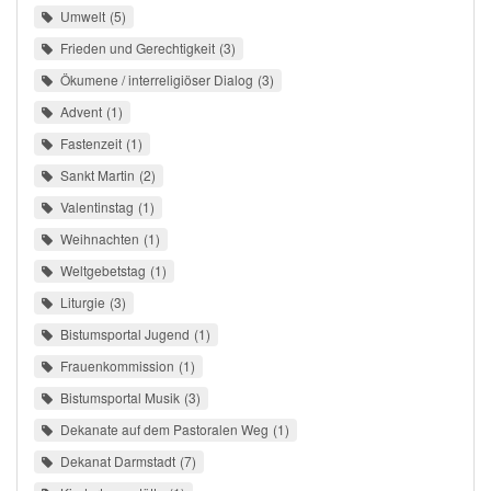
Umwelt
5
Frieden und Gerechtigkeit
3
Ökumene / interreligiöser Dialog
3
Advent
1
Fastenzeit
1
Sankt Martin
2
Valentinstag
1
Weihnachten
1
Weltgebetstag
1
Liturgie
3
Bistumsportal Jugend
1
Frauenkommission
1
Bistumsportal Musik
3
Dekanate auf dem Pastoralen Weg
1
Dekanat Darmstadt
7