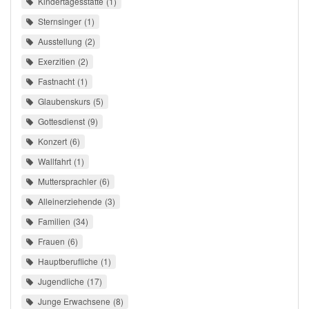
Kindertagesstätte
1
Sternsinger
1
Ausstellung
2
Exerzitien
2
Fastnacht
1
Glaubenskurs
5
Gottesdienst
9
Konzert
6
Wallfahrt
1
Muttersprachler
6
Alleinerziehende
3
Familien
34
Frauen
6
Hauptberufliche
1
Jugendliche
17
Junge Erwachsene
8