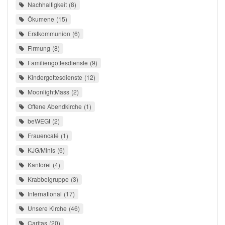
Nachhaltigkeit
8
Ökumene
15
Erstkommunion
6
Firmung
8
Familiengottesdienste
9
Kindergottesdienste
12
MoonlightMass
2
Offene Abendkirche
1
beWEGt
2
Frauencafé
1
KJG/Minis
6
Kantorei
4
Krabbelgruppe
3
International
17
Unsere Kirche
46
Caritas
20