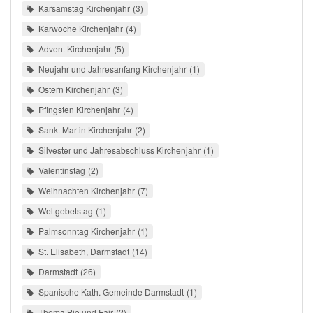
Karsamstag Kirchenjahr
3
Karwoche Kirchenjahr
4
Advent Kirchenjahr
5
Neujahr und Jahresanfang Kirchenjahr
1
Ostern Kirchenjahr
3
Pfingsten Kirchenjahr
4
Sankt Martin Kirchenjahr
2
Silvester und Jahresabschluss Kirchenjahr
1
Valentinstag
2
Weihnachten Kirchenjahr
7
Weltgebetstag
1
Palmsonntag Kirchenjahr
1
St. Elisabeth, Darmstadt
14
Darmstadt
26
Spanische Kath. Gemeinde Darmstadt
1
Thema Bio und Fair
2