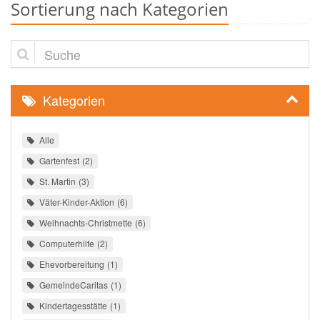
Sortierung nach Kategorien
Suche
Kategorien
Alle
Gartenfest
2
St. Martin
3
Väter-Kinder-Aktion
6
Weihnachts-Christmette
6
Computerhilfe
2
Ehevorbereitung
1
GemeindeCaritas
1
Kindertagesstätte
1