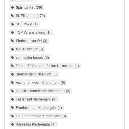
Spiritualität
36
St. Elisabeth
172
St. Ludwig
1
TOP Veranstaltung
1
Startseite vor Ort
3
aktuell vor Ort
3
spiritueller Impuls
5
für alle 72 Stunden Aktion Hilfsaktion
1
Sternsinger Hilfsaktion
5
Aschermittwoch Kirchenjahr
5
Christi Himmelfahrt Kirchenjahr
3
Fastenzeit Kirchenjahr
8
Fronleichnam Kirchenjahr
1
Gründonnerstag Kirchenjahr
3
Karfreitag Kirchenjahr
4