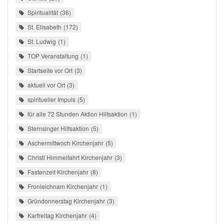
Spiritualität
36
St. Elisabeth
172
St. Ludwig
1
TOP Veranstaltung
1
Startseite vor Ort
3
aktuell vor Ort
3
spiritueller Impuls
5
für alle 72 Stunden Aktion Hilfsaktion
1
Sternsinger Hilfsaktion
5
Aschermittwoch Kirchenjahr
5
Christi Himmelfahrt Kirchenjahr
3
Fastenzeit Kirchenjahr
8
Fronleichnam Kirchenjahr
1
Gründonnerstag Kirchenjahr
3
Karfreitag Kirchenjahr
4