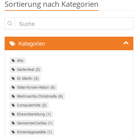
Sortierung nach Kategorien
Suche
Kategorien
Alle
Gartenfest
2
St. Martin
3
Väter-Kinder-Aktion
6
Weihnachts-Christmette
6
Computerhilfe
2
Ehevorbereitung
1
GemeindeCaritas
1
Kindertagesstätte
1