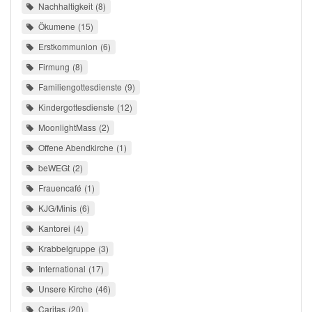
Nachhaltigkeit
8
Ökumene
15
Erstkommunion
6
Firmung
8
Familiengottesdienste
9
Kindergottesdienste
12
MoonlightMass
2
Offene Abendkirche
1
beWEGt
2
Frauencafé
1
KJG/Minis
6
Kantorei
4
Krabbelgruppe
3
International
17
Unsere Kirche
46
Caritas
20