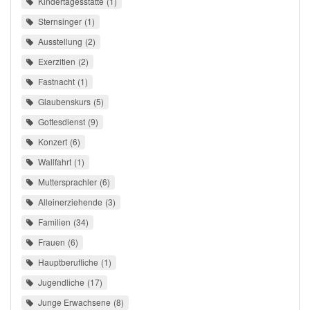
Kindertagesstätte
1
Sternsinger
1
Ausstellung
2
Exerzitien
2
Fastnacht
1
Glaubenskurs
5
Gottesdienst
9
Konzert
6
Wallfahrt
1
Muttersprachler
6
Alleinerziehende
3
Familien
34
Frauen
6
Hauptberufliche
1
Jugendliche
17
Junge Erwachsene
8