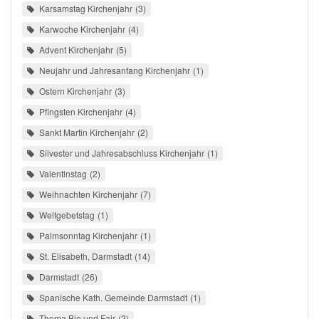
Karsamstag Kirchenjahr
3
Karwoche Kirchenjahr
4
Advent Kirchenjahr
5
Neujahr und Jahresanfang Kirchenjahr
1
Ostern Kirchenjahr
3
Pfingsten Kirchenjahr
4
Sankt Martin Kirchenjahr
2
Silvester und Jahresabschluss Kirchenjahr
1
Valentinstag
2
Weihnachten Kirchenjahr
7
Weltgebetstag
1
Palmsonntag Kirchenjahr
1
St. Elisabeth, Darmstadt
14
Darmstadt
26
Spanische Kath. Gemeinde Darmstadt
1
Thema Bio und Fair
2