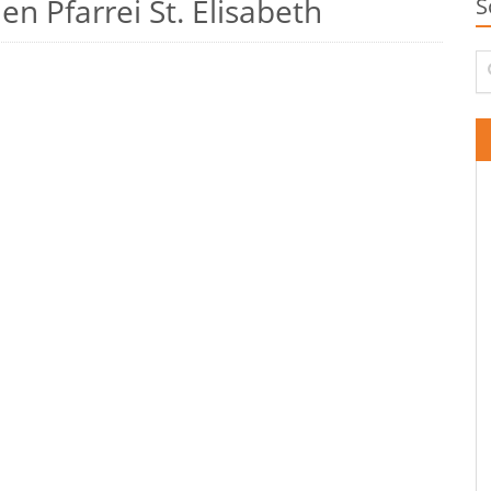
n Pfarrei St. Elisabeth
S
Su