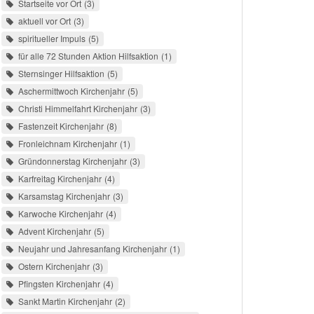
Startseite vor Ort
3
aktuell vor Ort
3
spiritueller Impuls
5
für alle 72 Stunden Aktion Hilfsaktion
1
Sternsinger Hilfsaktion
5
Aschermittwoch Kirchenjahr
5
Christi Himmelfahrt Kirchenjahr
3
Fastenzeit Kirchenjahr
8
Fronleichnam Kirchenjahr
1
Gründonnerstag Kirchenjahr
3
Karfreitag Kirchenjahr
4
Karsamstag Kirchenjahr
3
Karwoche Kirchenjahr
4
Advent Kirchenjahr
5
Neujahr und Jahresanfang Kirchenjahr
1
Ostern Kirchenjahr
3
Pfingsten Kirchenjahr
4
Sankt Martin Kirchenjahr
2