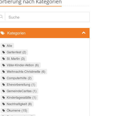
ortierung nach Kategorien
che
Kategorien
Alle
Gartenfest
2
St. Martin
3
Väter-Kinder-Aktion
6
Weihnachts-Christmette
6
Computerhilfe
2
Ehevorbereitung
1
GemeindeCaritas
1
Kindertagesstätte
1
Nachhaltigkeit
8
Ökumene
15