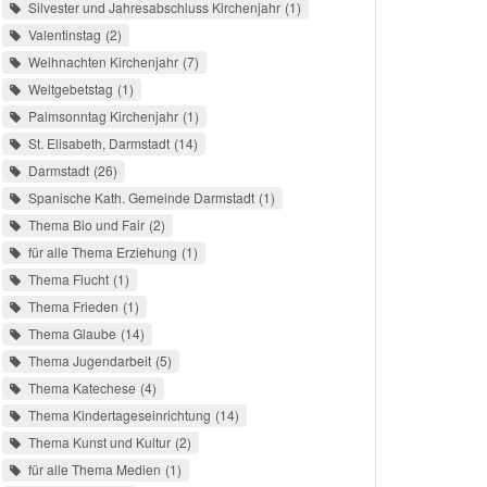
Silvester und Jahresabschluss Kirchenjahr
1
Valentinstag
2
Weihnachten Kirchenjahr
7
Weltgebetstag
1
Palmsonntag Kirchenjahr
1
St. Elisabeth, Darmstadt
14
Darmstadt
26
Spanische Kath. Gemeinde Darmstadt
1
Thema Bio und Fair
2
für alle Thema Erziehung
1
Thema Flucht
1
Thema Frieden
1
Thema Glaube
14
Thema Jugendarbeit
5
Thema Katechese
4
Thema Kindertageseinrichtung
14
Thema Kunst und Kultur
2
für alle Thema Medien
1