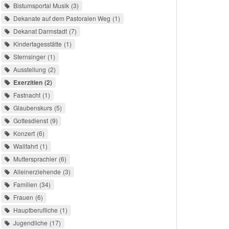
Bistumsportal Musik
3
Dekanate auf dem Pastoralen Weg
1
Dekanat Darmstadt
7
Kindertagesstätte
1
Sternsinger
1
Ausstellung
2
Exerzitien
2
Fastnacht
1
Glaubenskurs
5
Gottesdienst
9
Konzert
6
Wallfahrt
1
Muttersprachler
6
Alleinerziehende
3
Familien
34
Frauen
6
Hauptberufliche
1
Jugendliche
17