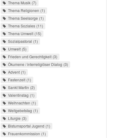
Thema Musik
7
Thema Religionen
1
Thema Seelsorge
1
Thema Soziales
11
Thema Umwelt
15
Sozialpastoral
1
Umwelt
5
Frieden und Gerechtigkeit
3
Ökumene / interreligiöser Dialog
3
Advent
1
Fastenzeit
1
Sankt Martin
2
Valentinstag
1
Weihnachten
1
Weltgebetstag
1
Liturgie
3
Bistumsportal Jugend
1
Frauenkommission
1