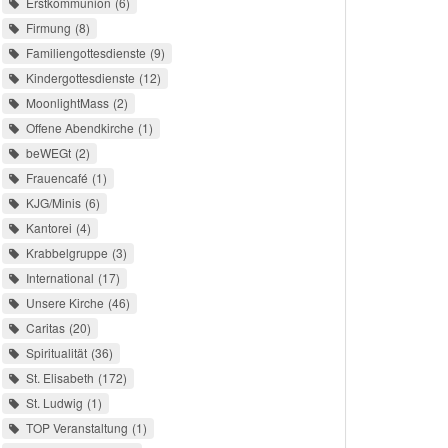
Erstkommunion
6
Firmung
8
Familiengottesdienste
9
Kindergottesdienste
12
MoonlightMass
2
Offene Abendkirche
1
beWEGt
2
Frauencafé
1
KJG/Minis
6
Kantorei
4
Krabbelgruppe
3
International
17
Unsere Kirche
46
Caritas
20
Spiritualität
36
St. Elisabeth
172
St. Ludwig
1
TOP Veranstaltung
1