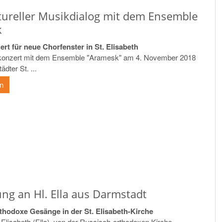
ltureller Musikdialog mit dem Ensemble
k
rt für neue Chorfenster in St. Elisabeth
konzert mit dem Ensemble "Aramesk" am 4. November 2018
ädter St. ...
en
ng an Hl. Ella aus Darmstadt
thodoxe Gesänge in der St. Elisabeth-Kirche
 Elisabeth (Ella), von der Russisch-orthodoxen Kirche