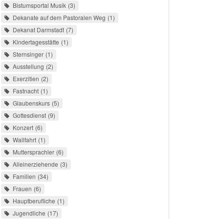
Bistumsportal Musik
3
Dekanate auf dem Pastoralen Weg
1
Dekanat Darmstadt
7
Kindertagesstätte
1
Sternsinger
1
Ausstellung
2
Exerzitien
2
Fastnacht
1
Glaubenskurs
5
Gottesdienst
9
Konzert
6
Wallfahrt
1
Muttersprachler
6
Alleinerziehende
3
Familien
34
Frauen
6
Hauptberufliche
1
Jugendliche
17