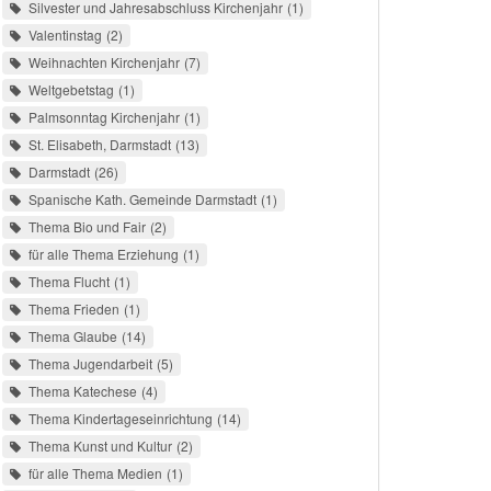
Silvester und Jahresabschluss Kirchenjahr
1
Valentinstag
2
Weihnachten Kirchenjahr
7
Weltgebetstag
1
Palmsonntag Kirchenjahr
1
St. Elisabeth, Darmstadt
13
Darmstadt
26
Spanische Kath. Gemeinde Darmstadt
1
Thema Bio und Fair
2
für alle Thema Erziehung
1
Thema Flucht
1
Thema Frieden
1
Thema Glaube
14
Thema Jugendarbeit
5
Thema Katechese
4
Thema Kindertageseinrichtung
14
Thema Kunst und Kultur
2
für alle Thema Medien
1