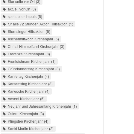
Startseite vor Ort
3
aktuell vor Ort
3
spiritueller Impuls
5
für alle 72 Stunden Aktion Hilfsaktion
1
Sternsinger Hilfsaktion
5
Aschermittwoch Kirchenjahr
5
Christi Himmelfahrt Kirchenjahr
3
Fastenzeit Kirchenjahr
8
Fronleichnam Kirchenjahr
1
Gründonnerstag Kirchenjahr
3
Karfreitag Kirchenjahr
4
Karsamstag Kirchenjahr
3
Karwoche Kirchenjahr
4
Advent Kirchenjahr
5
Neujahr und Jahresanfang Kirchenjahr
1
Ostern Kirchenjahr
3
Pfingsten Kirchenjahr
4
Sankt Martin Kirchenjahr
2