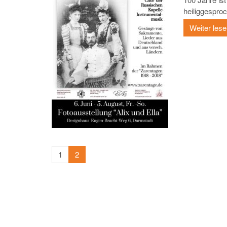
heiliggesproc
Weiter les
1
2