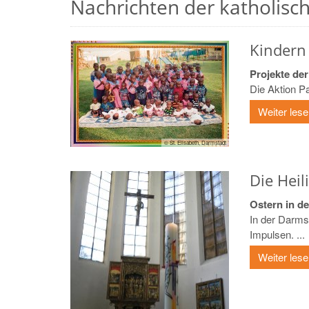
Nachrichten der katholische
Kindern 
Projekte der
Die Aktion P
Weiter les
© St. Elisabeth, Darmstadt
Die Heil
Ostern in de
In der Darmst
Impulsen. ...
Weiter les