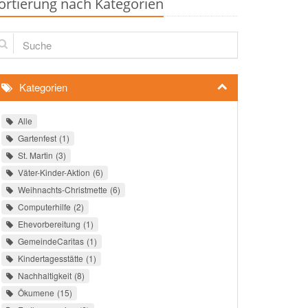
ortierung nach Kategorien
che
Kategorien
Alle
Gartenfest
1
St. Martin
3
Väter-Kinder-Aktion
6
Weihnachts-Christmette
6
Computerhilfe
2
Ehevorbereitung
1
GemeindeCaritas
1
Kindertagesstätte
1
Nachhaltigkeit
8
Ökumene
15