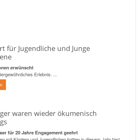
rt für Jugendliche und Junge
sene
onen erwünscht
ßergewöhnliches Erlebnis. ...
en
nger waren wieder ökumenisch
gs
ser für 20 Jahre Engagement geehrt
n mit Kindern und Jugendlichen hatten in diesem Jahr fast