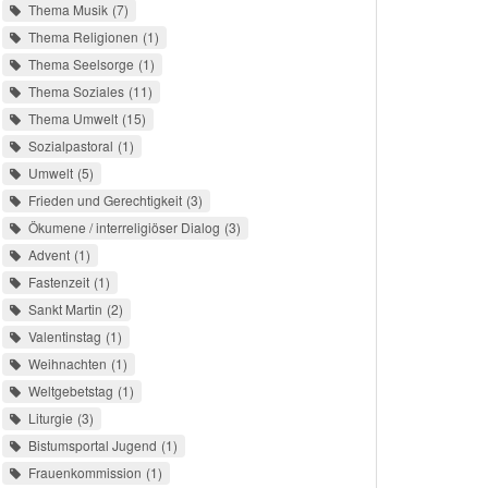
Thema Musik
7
Thema Religionen
1
Thema Seelsorge
1
Thema Soziales
11
Thema Umwelt
15
Sozialpastoral
1
Umwelt
5
Frieden und Gerechtigkeit
3
Ökumene / interreligiöser Dialog
3
Advent
1
Fastenzeit
1
Sankt Martin
2
Valentinstag
1
Weihnachten
1
Weltgebetstag
1
Liturgie
3
Bistumsportal Jugend
1
Frauenkommission
1