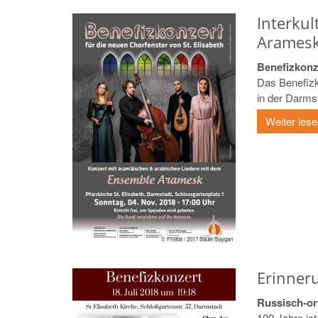
Interku
Arames
Benefizkonze
Das Benefiz
in der Darmst
Weiter les
© Friebe / 2017 Bauer/Baygan
Erinneru
Russisch-or
100 Jahre ist