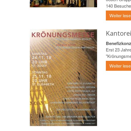
140 Besuche 
Weiter les
Kantore
Benefizkonze
Erst 23 Jahr
"Krönungsmes
Weiter les