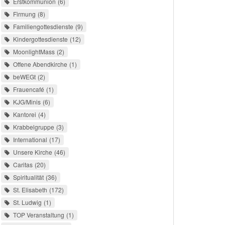
Erstkommunion
6
Firmung
8
Familiengottesdienste
9
Kindergottesdienste
12
MoonlightMass
2
Offene Abendkirche
1
beWEGt
2
Frauencafé
1
KJG/Minis
6
Kantorei
4
Krabbelgruppe
3
International
17
Unsere Kirche
46
Caritas
20
Spiritualität
36
St. Elisabeth
172
St. Ludwig
1
TOP Veranstaltung
1