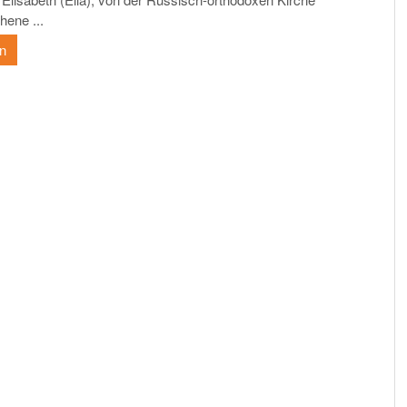
hene ...
en