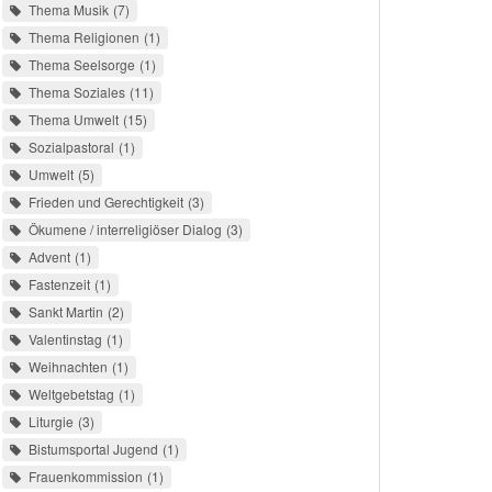
Thema Musik
7
Thema Religionen
1
Thema Seelsorge
1
Thema Soziales
11
Thema Umwelt
15
Sozialpastoral
1
Umwelt
5
Frieden und Gerechtigkeit
3
Ökumene / interreligiöser Dialog
3
Advent
1
Fastenzeit
1
Sankt Martin
2
Valentinstag
1
Weihnachten
1
Weltgebetstag
1
Liturgie
3
Bistumsportal Jugend
1
Frauenkommission
1