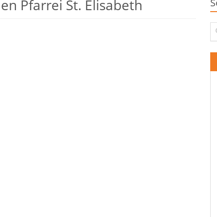
n Pfarrei St. Elisabeth
S
Su