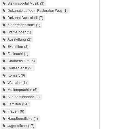
Bistumsportal Musik
3
Dekanate auf dem Pastoralen Weg
1
Dekanat Darmstadt
7
Kindertagesstätte
1
Sternsinger
1
Ausstellung
2
Exerzitien
2
Fastnacht
1
Glaubenskurs
5
Gottesdienst
9
Konzert
6
Wallfahrt
1
Muttersprachler
6
Alleinerziehende
3
Familien
34
Frauen
6
Hauptberufliche
1
Jugendliche
17