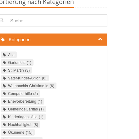
ortierung nach Kategorien
che
Kategorien
Alle
Gartenfest
1
St. Martin
3
Väter-Kinder-Aktion
6
Weihnachts-Christmette
6
Computerhilfe
2
Ehevorbereitung
1
GemeindeCaritas
1
Kindertagesstätte
1
Nachhaltigkeit
8
Ökumene
15