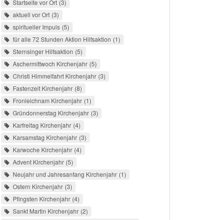
Startseite vor Ort
3
aktuell vor Ort
3
spiritueller Impuls
5
für alle 72 Stunden Aktion Hilfsaktion
1
Sternsinger Hilfsaktion
5
Aschermittwoch Kirchenjahr
5
Christi Himmelfahrt Kirchenjahr
3
Fastenzeit Kirchenjahr
8
Fronleichnam Kirchenjahr
1
Gründonnerstag Kirchenjahr
3
Karfreitag Kirchenjahr
4
Karsamstag Kirchenjahr
3
Karwoche Kirchenjahr
4
Advent Kirchenjahr
5
Neujahr und Jahresanfang Kirchenjahr
1
Ostern Kirchenjahr
3
Pfingsten Kirchenjahr
4
Sankt Martin Kirchenjahr
2