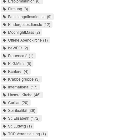
Erstkommunion
6
Firmung
8
Familiengottesdienste
9
Kindergottesdienste
12
MoonlightMass
2
Offene Abendkirche
1
beWEGt
2
Frauencafé
1
KJG/Minis
6
Kantorei
4
Krabbelgruppe
3
International
17
Unsere Kirche
46
Caritas
20
Spiritualität
36
St. Elisabeth
172
St. Ludwig
1
TOP Veranstaltung
1