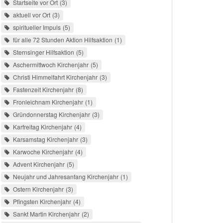
Startseite vor Ort
3
aktuell vor Ort
3
spiritueller Impuls
5
für alle 72 Stunden Aktion Hilfsaktion
1
Sternsinger Hilfsaktion
5
Aschermittwoch Kirchenjahr
5
Christi Himmelfahrt Kirchenjahr
3
Fastenzeit Kirchenjahr
8
Fronleichnam Kirchenjahr
1
Gründonnerstag Kirchenjahr
3
Karfreitag Kirchenjahr
4
Karsamstag Kirchenjahr
3
Karwoche Kirchenjahr
4
Advent Kirchenjahr
5
Neujahr und Jahresanfang Kirchenjahr
1
Ostern Kirchenjahr
3
Pfingsten Kirchenjahr
4
Sankt Martin Kirchenjahr
2