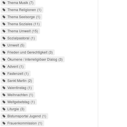
Thema Musik
7
Thema Religionen
1
Thema Seelsorge
1
Thema Soziales
11
Thema Umwelt
15
Sozialpastoral
1
Umwelt
5
Frieden und Gerechtigkeit
3
Ökumene / interreligiöser Dialog
3
Advent
1
Fastenzeit
1
Sankt Martin
2
Valentinstag
1
Weihnachten
1
Weltgebetstag
1
Liturgie
3
Bistumsportal Jugend
1
Frauenkommission
1