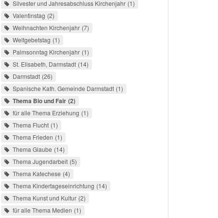
Silvester und Jahresabschluss Kirchenjahr
1
Valentinstag
2
Weihnachten Kirchenjahr
7
Weltgebetstag
1
Palmsonntag Kirchenjahr
1
St. Elisabeth, Darmstadt
14
Darmstadt
26
Spanische Kath. Gemeinde Darmstadt
1
Thema Bio und Fair
2
für alle Thema Erziehung
1
Thema Flucht
1
Thema Frieden
1
Thema Glaube
14
Thema Jugendarbeit
5
Thema Katechese
4
Thema Kindertageseinrichtung
14
Thema Kunst und Kultur
2
für alle Thema Medien
1