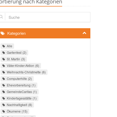
ortierung nach Kategorien
che
Kategorien
Alle
Gartenfest
2
St. Martin
3
Väter-Kinder-Aktion
6
Weihnachts-Christmette
6
Computerhilfe
2
Ehevorbereitung
1
GemeindeCaritas
1
Kindertagesstätte
1
Nachhaltigkeit
8
Ökumene
15