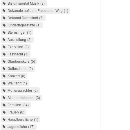
Bistumsportal Musik
3
Dekanate auf dem Pastoralen Weg
1
Dekanat Darmstadt
7
Kindertagesstätte
1
Sternsinger
1
Ausstellung
2
Exerzitien
2
Fastnacht
1
Glaubenskurs
5
Gottesdienst
9
Konzert
6
Wallfahrt
1
Muttersprachler
6
Alleinerziehende
3
Familien
34
Frauen
6
Hauptberufliche
1
Jugendliche
17