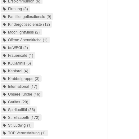
Erstkommunion
6
Firmung
8
Familiengottesdienste
9
Kindergottesdienste
12
MoonlightMass
2
Offene Abendkirche
1
beWEGt
2
Frauencafé
1
KJG/Minis
6
Kantorei
4
Krabbelgruppe
3
International
17
Unsere Kirche
46
Caritas
20
Spiritualität
36
St. Elisabeth
172
St. Ludwig
1
TOP Veranstaltung
1