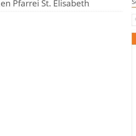
n Pfarrei St. Elisabeth
S
Su