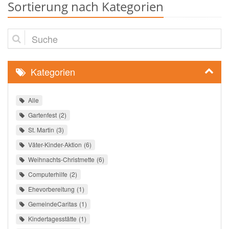
Sortierung nach Kategorien
Suche
Kategorien
Alle
Gartenfest
2
St. Martin
3
Väter-Kinder-Aktion
6
Weihnachts-Christmette
6
Computerhilfe
2
Ehevorbereitung
1
GemeindeCaritas
1
Kindertagesstätte
1