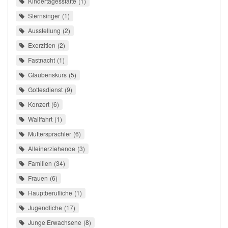
Kindertagesstätte
1
Sternsinger
1
Ausstellung
2
Exerzitien
2
Fastnacht
1
Glaubenskurs
5
Gottesdienst
9
Konzert
6
Wallfahrt
1
Muttersprachler
6
Alleinerziehende
3
Familien
34
Frauen
6
Hauptberufliche
1
Jugendliche
17
Junge Erwachsene
8