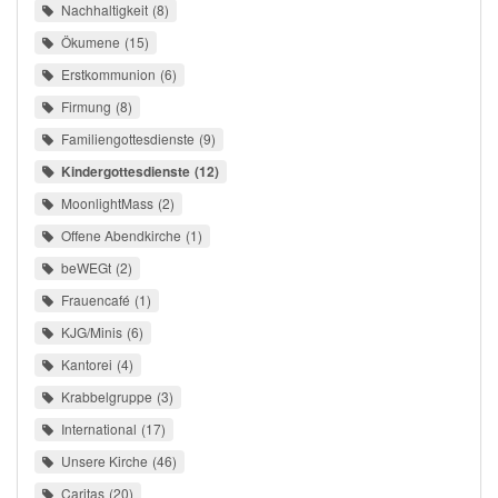
Nachhaltigkeit
8
Ökumene
15
Erstkommunion
6
Firmung
8
Familiengottesdienste
9
Kindergottesdienste
12
MoonlightMass
2
Offene Abendkirche
1
beWEGt
2
Frauencafé
1
KJG/Minis
6
Kantorei
4
Krabbelgruppe
3
International
17
Unsere Kirche
46
Caritas
20