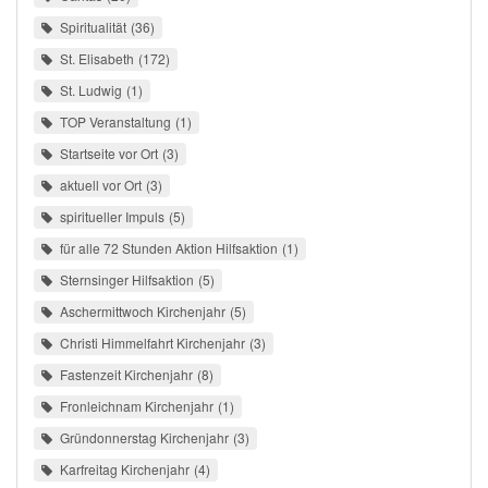
Spiritualität
36
St. Elisabeth
172
St. Ludwig
1
TOP Veranstaltung
1
Startseite vor Ort
3
aktuell vor Ort
3
spiritueller Impuls
5
für alle 72 Stunden Aktion Hilfsaktion
1
Sternsinger Hilfsaktion
5
Aschermittwoch Kirchenjahr
5
Christi Himmelfahrt Kirchenjahr
3
Fastenzeit Kirchenjahr
8
Fronleichnam Kirchenjahr
1
Gründonnerstag Kirchenjahr
3
Karfreitag Kirchenjahr
4