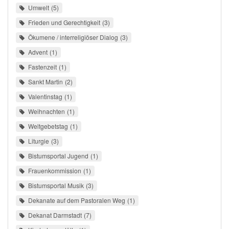
Umwelt
5
Frieden und Gerechtigkeit
3
Ökumene / interreligiöser Dialog
3
Advent
1
Fastenzeit
1
Sankt Martin
2
Valentinstag
1
Weihnachten
1
Weltgebetstag
1
Liturgie
3
Bistumsportal Jugend
1
Frauenkommission
1
Bistumsportal Musik
3
Dekanate auf dem Pastoralen Weg
1
Dekanat Darmstadt
7