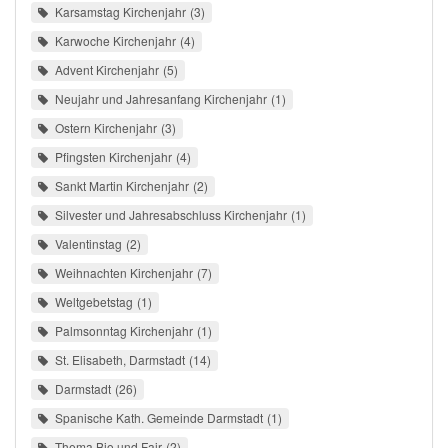
Karsamstag Kirchenjahr
3
Karwoche Kirchenjahr
4
Advent Kirchenjahr
5
Neujahr und Jahresanfang Kirchenjahr
1
Ostern Kirchenjahr
3
Pfingsten Kirchenjahr
4
Sankt Martin Kirchenjahr
2
Silvester und Jahresabschluss Kirchenjahr
1
Valentinstag
2
Weihnachten Kirchenjahr
7
Weltgebetstag
1
Palmsonntag Kirchenjahr
1
St. Elisabeth, Darmstadt
14
Darmstadt
26
Spanische Kath. Gemeinde Darmstadt
1
Thema Bio und Fair
2