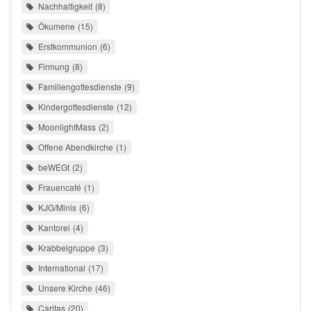
Nachhaltigkeit
8
Ökumene
15
Erstkommunion
6
Firmung
8
Familiengottesdienste
9
Kindergottesdienste
12
MoonlightMass
2
Offene Abendkirche
1
beWEGt
2
Frauencafé
1
KJG/Minis
6
Kantorei
4
Krabbelgruppe
3
International
17
Unsere Kirche
46
Caritas
20