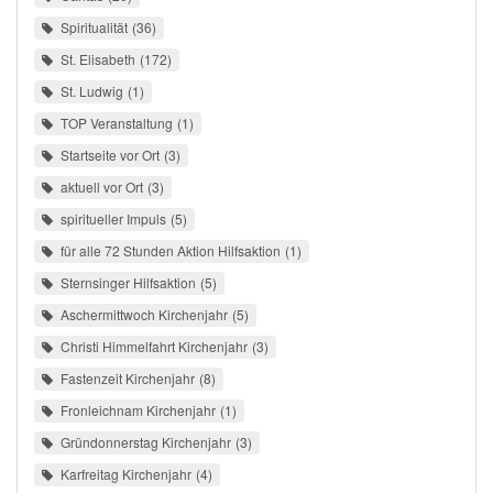
Spiritualität
36
St. Elisabeth
172
St. Ludwig
1
TOP Veranstaltung
1
Startseite vor Ort
3
aktuell vor Ort
3
spiritueller Impuls
5
für alle 72 Stunden Aktion Hilfsaktion
1
Sternsinger Hilfsaktion
5
Aschermittwoch Kirchenjahr
5
Christi Himmelfahrt Kirchenjahr
3
Fastenzeit Kirchenjahr
8
Fronleichnam Kirchenjahr
1
Gründonnerstag Kirchenjahr
3
Karfreitag Kirchenjahr
4