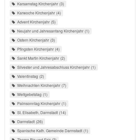
Karsamstag Kirchenjahr
3
Karwoche Kirchenjahr
4
Advent Kirchenjahr
5
Neujahr und Jahresanfang Kirchenjahr
1
Ostern Kirchenjahr
3
Pfingsten Kirchenjahr
4
Sankt Martin Kirchenjahr
2
Silvester und Jahresabschluss Kirchenjahr
1
Valentinstag
2
Weihnachten Kirchenjahr
7
Weltgebetstag
1
Palmsonntag Kirchenjahr
1
St. Elisabeth, Darmstadt
14
Darmstadt
26
Spanische Kath. Gemeinde Darmstadt
1
Thema Bio und Fair
2