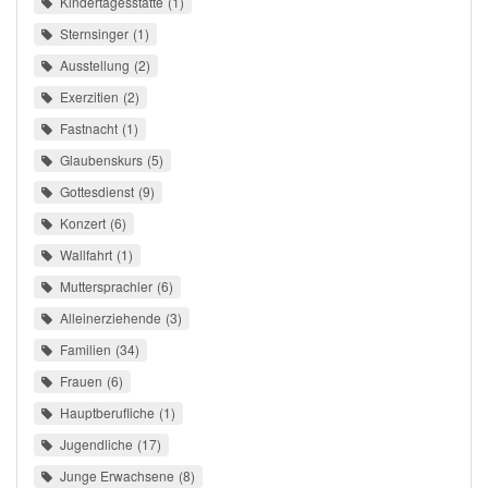
Kindertagesstätte
1
Sternsinger
1
Ausstellung
2
Exerzitien
2
Fastnacht
1
Glaubenskurs
5
Gottesdienst
9
Konzert
6
Wallfahrt
1
Muttersprachler
6
Alleinerziehende
3
Familien
34
Frauen
6
Hauptberufliche
1
Jugendliche
17
Junge Erwachsene
8