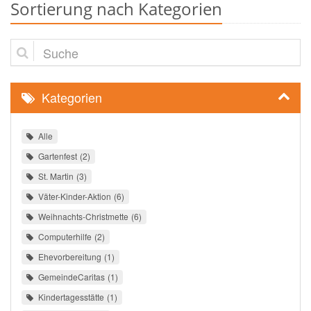
Sortierung nach Kategorien
Suche
Kategorien
Alle
Gartenfest
2
St. Martin
3
Väter-Kinder-Aktion
6
Weihnachts-Christmette
6
Computerhilfe
2
Ehevorbereitung
1
GemeindeCaritas
1
Kindertagesstätte
1