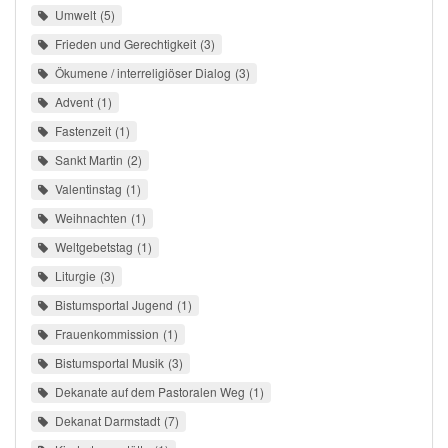
Umwelt
5
Frieden und Gerechtigkeit
3
Ökumene / interreligiöser Dialog
3
Advent
1
Fastenzeit
1
Sankt Martin
2
Valentinstag
1
Weihnachten
1
Weltgebetstag
1
Liturgie
3
Bistumsportal Jugend
1
Frauenkommission
1
Bistumsportal Musik
3
Dekanate auf dem Pastoralen Weg
1
Dekanat Darmstadt
7