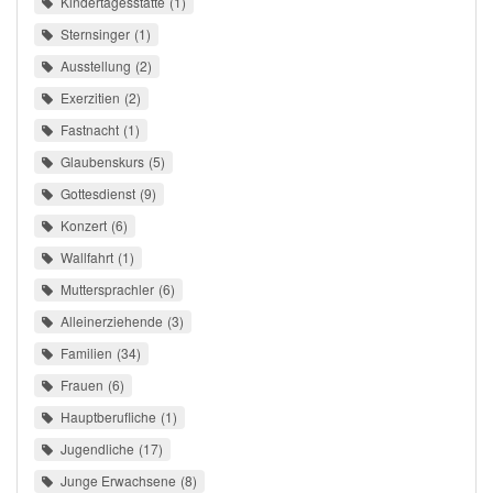
Kindertagesstätte
1
Sternsinger
1
Ausstellung
2
Exerzitien
2
Fastnacht
1
Glaubenskurs
5
Gottesdienst
9
Konzert
6
Wallfahrt
1
Muttersprachler
6
Alleinerziehende
3
Familien
34
Frauen
6
Hauptberufliche
1
Jugendliche
17
Junge Erwachsene
8