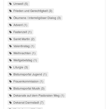
Umwelt
5
Frieden und Gerechtigkeit
3
Ökumene / interreligiöser Dialog
3
Advent
1
Fastenzeit
1
Sankt Martin
2
Valentinstag
1
Weihnachten
1
Weltgebetstag
1
Liturgie
3
Bistumsportal Jugend
1
Frauenkommission
1
Bistumsportal Musik
3
Dekanate auf dem Pastoralen Weg
1
Dekanat Darmstadt
7