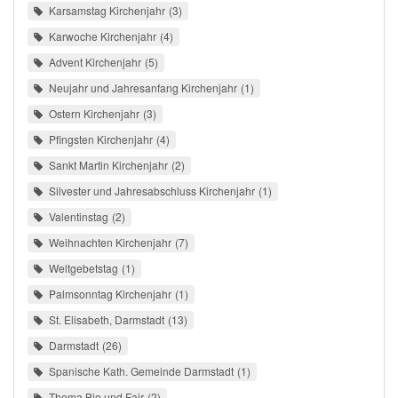
Karsamstag Kirchenjahr
3
Karwoche Kirchenjahr
4
Advent Kirchenjahr
5
Neujahr und Jahresanfang Kirchenjahr
1
Ostern Kirchenjahr
3
Pfingsten Kirchenjahr
4
Sankt Martin Kirchenjahr
2
Silvester und Jahresabschluss Kirchenjahr
1
Valentinstag
2
Weihnachten Kirchenjahr
7
Weltgebetstag
1
Palmsonntag Kirchenjahr
1
St. Elisabeth, Darmstadt
13
Darmstadt
26
Spanische Kath. Gemeinde Darmstadt
1
Thema Bio und Fair
2