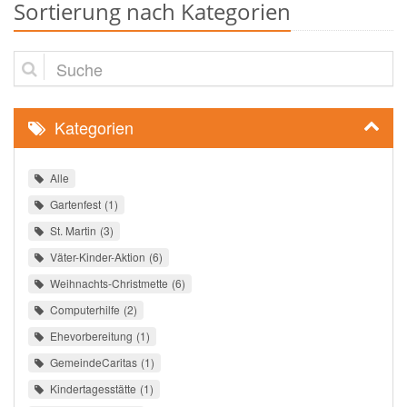
Sortierung nach Kategorien
Suche
Kategorien
Alle
Gartenfest
1
St. Martin
3
Väter-Kinder-Aktion
6
Weihnachts-Christmette
6
Computerhilfe
2
Ehevorbereitung
1
GemeindeCaritas
1
Kindertagesstätte
1