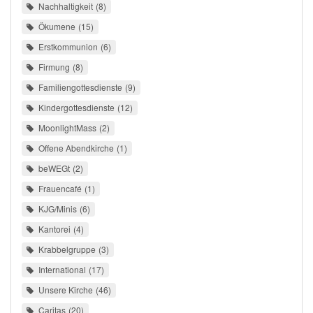
Nachhaltigkeit
8
Ökumene
15
Erstkommunion
6
Firmung
8
Familiengottesdienste
9
Kindergottesdienste
12
MoonlightMass
2
Offene Abendkirche
1
beWEGt
2
Frauencafé
1
KJG/Minis
6
Kantorei
4
Krabbelgruppe
3
International
17
Unsere Kirche
46
Caritas
20