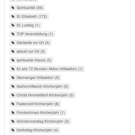
Spiritualität
36
St. Elisabeth
172
St. Ludwig
1
TOP Veranstaltung
1
Startseite vor Ort
3
aktuell vor Ort
3
spiritueller Impuls
5
für alle 72 Stunden Aktion Hilfsaktion
1
Sternsinger Hilfsaktion
5
Aschermittwoch Kirchenjahr
5
Christi Himmelfahrt Kirchenjahr
3
Fastenzeit Kirchenjahr
8
Fronleichnam Kirchenjahr
1
Gründonnerstag Kirchenjahr
3
Karfreitag Kirchenjahr
4