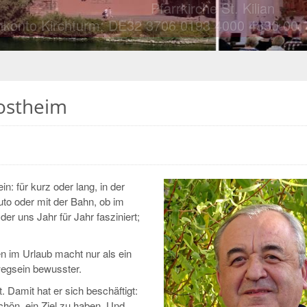
Pfarrkirche St. Kilian
Pfarrkirche St. Kilian
chturm: DE32 3706 0193 4000 4330 00. Nähere Info
chturm: DE32 3706 0193 4000 4330 00. Nähere Info
Kostheim
: für kurz oder lang, in der
to oder mit der Bahn, ob im
der uns Jahr für Jahr fasziniert;
en im Urlaub macht nur als ein
wegsein bewusster.
. Damit hat er sich beschäftigt:
chön, ein Ziel zu haben. Und