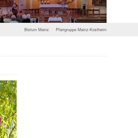
s: Bild anklicken
s: Bild anklicken
© Werner Braun
Bistum Mainz
Pfarrgruppe Mainz-Kostheim