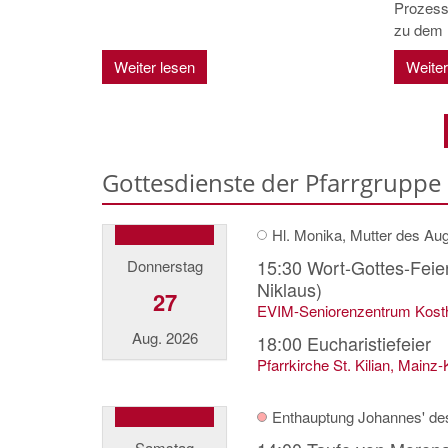
Prozessi
zu dem .
Weiter lesen
Weiter
Gottesdienste der Pfarrgrupp
Hl. Monika, Mutter des Aug
15:30
Wort-Gottes-Feie
Donnerstag
Niklaus)
27
EVIM-Seniorenzentrum Kost
Aug. 2026
18:00
Eucharistiefeier
Pfarrkirche St. Kilian, Mainz
Enthauptung Johannes' de
Samstag