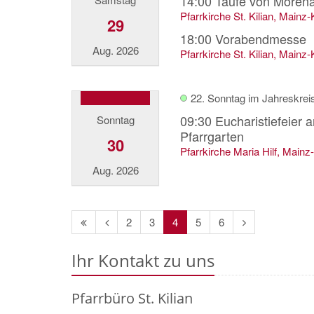
14:00
Taufe von Moren
Pfarrkirche St. Kilian, Mainz
29
18:00
Vorabendmesse
Aug. 2026
Pfarrkirche St. Kilian, Mainz
22. Sonntag im Jahreskrei
09:30
Eucharistiefeier 
Sonntag
Pfarrgarten
30
Pfarrkirche Maria Hilf, Main
Aug. 2026
Erste
Vorherige
Nächste
2
3
4
5
6
Seite
Seite
Seite
Ihr Kontakt zu uns
Pfarrbüro St. Kilian