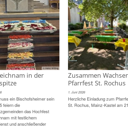
© Heinz Witting
© 
leichnam in der
Zusammen Wachsen
spitze
Pfarrfest St. Rochus
26
1. Juni 2026
muss ein Bischofsheimer sein
Herzliche Einladung zum Pfarrf
5 feiern die
St. Rochus, Mainz-Kastel am 21
tzgemeinden das Hochfest
chnam mit festlichem
ienst und anschließender