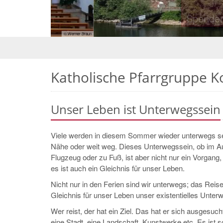
Spendenkonto Kir
Spendenkonto Kir
© Werner Braun
Katholische Pfarrgruppe 
Unser Leben ist Unterwegssein
Viele werden in diesem Sommer wieder unterwegs sein
Nähe oder weit weg. Dieses Unterwegssein, ob im Au
Flugzeug oder zu Fuß, ist aber nicht nur ein Vorgang, 
es ist auch ein Gleichnis für unser Leben.
Nicht nur in den Ferien sind wir unterwegs; das Reis
Gleichnis für unser Leben unser existentielles Unter
Wer reist, der hat ein Ziel. Das hat er sich ausgesucht
eine Stadt, eine Landschaft, Kunstwerke etc. Es ist s