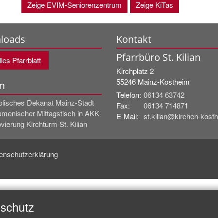
Zeige EVIM-Seniorenzentrum
Zeige KiTas
loads
Kontakt
Pfarrbüro St. Kilian
les Pfarrblatt
Kirchplatz 2
55246
Mainz-Kostheim
n
Telefon:
06134 63742
olisches Dekanat Mainz-Stadt
Fax:
06134 714871
menischer Mittagstisch in AKK
E-Mail:
st.kilian@kirchen-kost
ierung Kirchturm St. Kilian
enschutzerklärung
nschutz