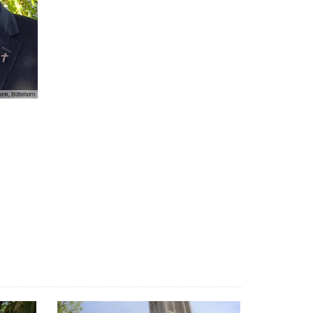
nk, Büttelborn