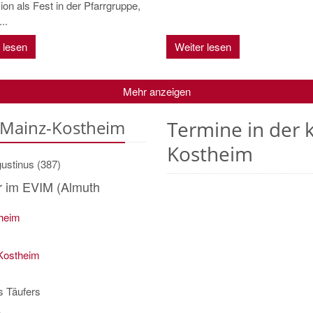
on als Fest in der Pfarrgruppe,
..
 lesen
Weiter lesen
Mehr anzeigen
e Mainz-Kostheim
Termine in der 
Kostheim
ustinus (387)
r im EVIM (Almuth
heim
-Kostheim
s Täufers