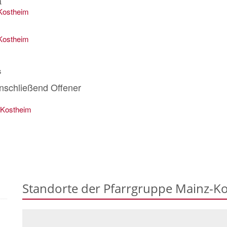
a
-Kostheim
-Kostheim
s
anschließend Offener
z-Kostheim
Standorte der Pfarrgruppe Mainz-K