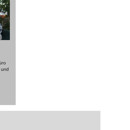
üro
g und