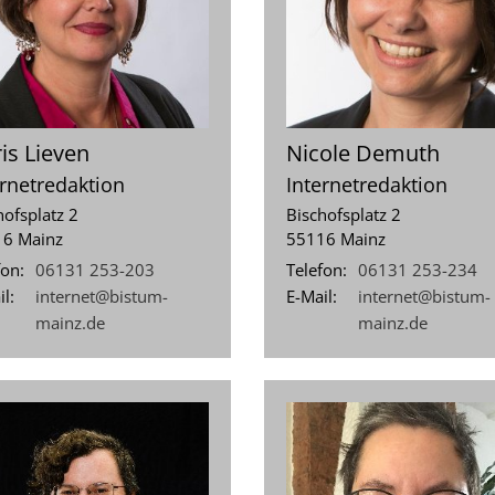
is
Lieven
Nicole
Demuth
ernetredaktion
Internetredaktion
hofsplatz 2
Bischofsplatz 2
16
Mainz
55116
Mainz
fon:
06131 253-203
Telefon:
06131 253-234
l:
internet@bistum-
E-Mail:
internet@bistum-
mainz.de
mainz.de