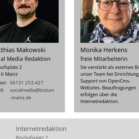
thias
Makowski
Monika
Herkens
ial Media Redaktion
freie Mitarbeiterin
hofsplatz 2
Sie verstärkt als externes B
16
Mainz
unser Team bei Einrichtun
Support von OpenCms-
fon:
06131 253-427
Websites. Beauftragungen
l:
socialmedia@bistum
erfolgen über die
-mainz.de
Internetredaktion.
Internetredaktion
Bischofsplatz 2