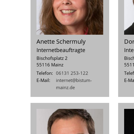
Anette
Schermuly
Dor
Internetbeauftragte
Int
Bischofsplatz 2
Bisc
55116
Mainz
551
Telefon:
06131 253-122
Tele
E-Mail:
internet@bistum-
E-Mai
mainz.de