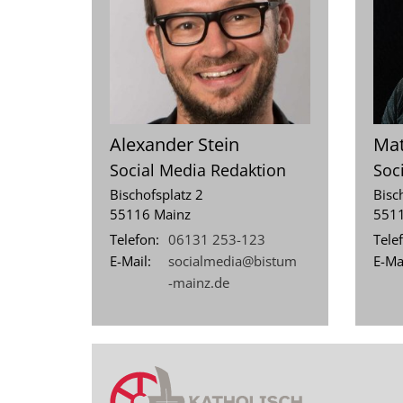
Alexander
Stein
Mat
Social Media Redaktion
Soc
Bischofsplatz 2
Bisc
55116
Mainz
551
Telefon:
06131 253-123
Tele
E-Mail:
socialmedia@bistum
E-Mai
-mainz.de