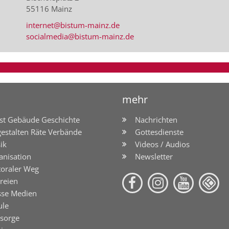
55116
Mainz
internet@bistum-mainz.de
socialmedia@bistum-mainz.de
mehr
st Gebäude Geschichte
Nachrichten
gestalten Räte Verbände
Gottesdienste
ik
Videos / Audios
anisation
Newsletter
toraler Weg
reien
sse Medien
ule
lsorge