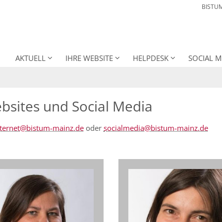
BISTU
AKTUELL
IHRE WEBSITE
HELPDESK
SOCIAL M
bsites und Social Media
nternet@bistum-mainz.de
oder
socialmedia@bistum-mainz.de