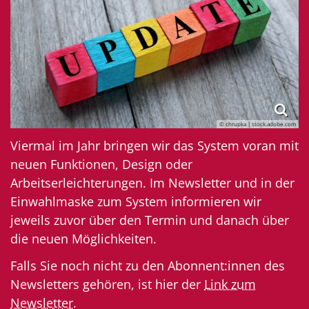
© chrupka | stock.adobe.com
Viermal im Jahr bringen wir das System voran mit
neuen Funktionen, Design oder
Arbeitserleichterungen. Im Newsletter und in der
Einwahlmaske zum System informieren wir
jeweils zuvor über den Termin und danach über
die neuen Möglichkeiten.
Falls Sie noch nicht zu den Abonnent:innen des
Newsletters gehören, ist hier der
Link zum
Newsletter
.