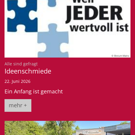
© Bistum Mainz
:
Alle sind gefragt
Ideenschmiede
22. Juni 2026
Ein Anfang ist gemacht
mehr +