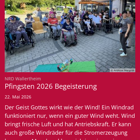
© Andreas Mangold
:
NRD Wallertheim
Pfingsten 2026 Begeisterung
22. Mai 2026
Der Geist Gottes wirkt wie der Wind! Ein Windrad
funktioniert nur, wenn ein guter Wind weht. Wind
bringt frische Luft und hat Antriebskraft. Er kann
auch große Windräder für die Stromerzeugung