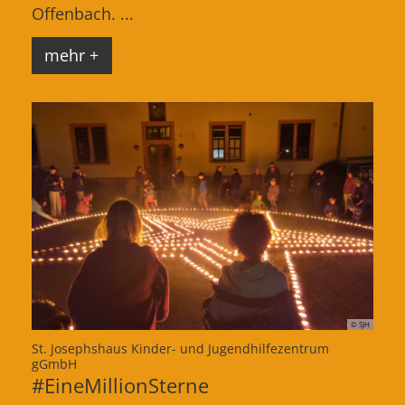
Offenbach. ...
mehr +
© SJH
St. Josephshaus Kinder- und Jugendhilfezentrum
:
gGmbH
#EineMillionSterne