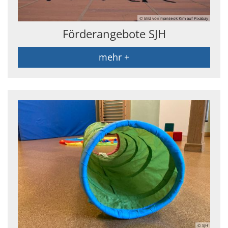
© Bild von manseok Kim auf Pixabay
Förderangebote SJH
mehr +
© SJH