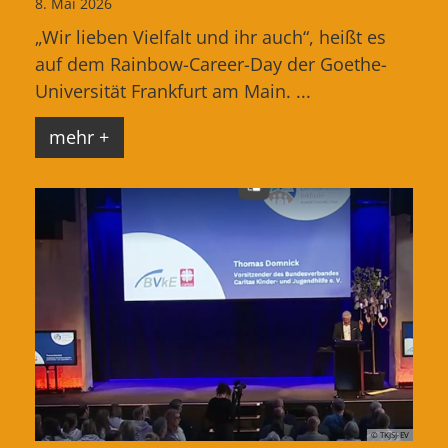
8. Mai 2026
„Wir lieben Vielfalt und ihr auch“, heißt es
auf dem Rainbow-Career-Day der Goethe-
Universität Frankfurt am Main. ...
mehr +
© TKJSJ-EV