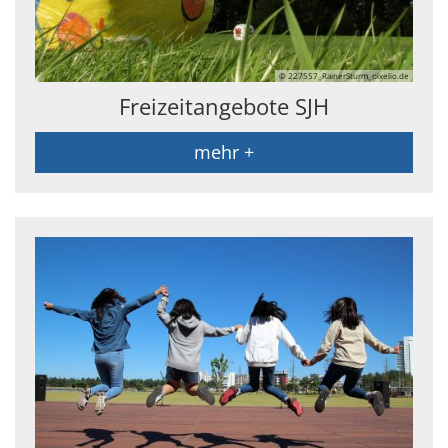
© 227557_RainerSturm_pixelio.de
Freizeitangebote SJH
mehr +