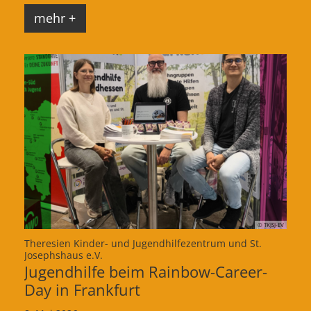
mehr +
© TKJSJ-EV
Theresien Kinder- und Jugendhilfezentrum und St.
:
Josephshaus e.V.
Jugendhilfe beim Rainbow-Career-
Day in Frankfurt