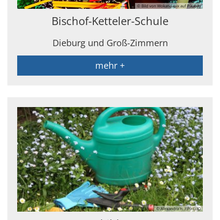
© Bild von Wokandapix auf Pixabay
Bischof-Ketteler-Schule
Dieburg und Groß-Zimmern
mehr +
© Alexandra H. / PIXELIO