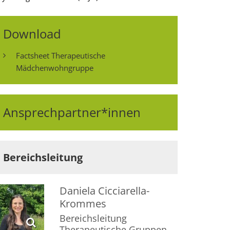
Download
Factsheet Therapeutische
Mädchenwohngruppe
Ansprechpartner*innen
Bereichsleitung
Daniela
Cicciarella-
Krommes
Bereichsleitung
Therapeutische Gruppen