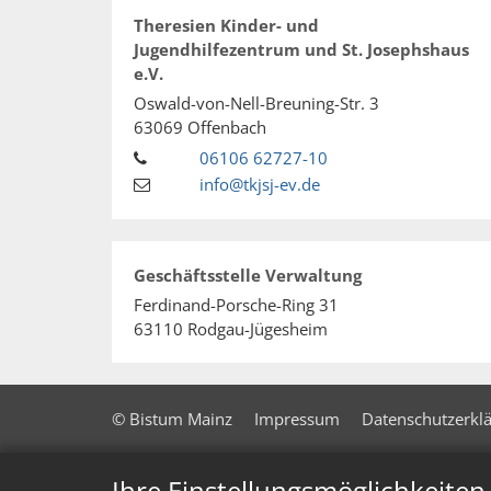
Theresien Kinder- und
Jugendhilfezentrum und St. Josephshaus
e.V.
Oswald-von-Nell-Breuning-Str. 3
63069
Offenbach
06106 62727-10
info@tkjsj-ev.de
Geschäftsstelle Verwaltung
Ferdinand-Porsche-Ring 31
63110
Rodgau-Jügesheim
© Bistum Mainz
Impressum
Datenschutzerkl
Ihre Einstellungsmöglichkeite