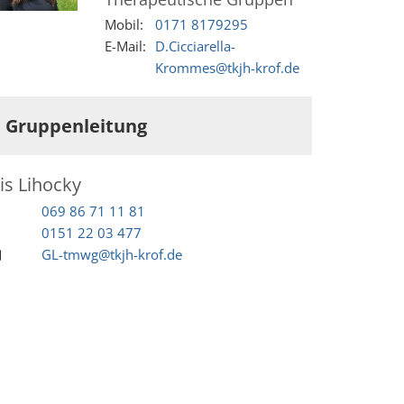
Mobil:
0171 8179295
E-Mail:
D.Cicciarella-
Krommes@tkjh-krof.de
Gruppenleitung
ris
Lihocky
069 86 71 11 81
0151 22 03 477
GL-tmwg@tkjh-krof.de