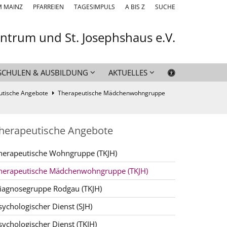
M MAINZ
PFARREIEN
TAGESIMPULS
A BIS Z
SUCHE
entrum und St. Josephshaus e.V.
SCHULEN & AUSBILDUNG
AKTUELLES
utische Angebote
Therapeutische Mädchenwohngruppe
herapeutische Angebote
herapeutische Wohngruppe (TKJH)
herapeutische Mädchenwohngruppe (TKJH)
iagnosegruppe Rodgau (TKJH)
sychologischer Dienst (SJH)
sychologischer Dienst (TKJH)