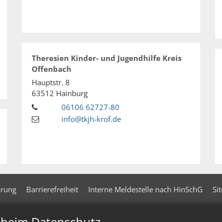
Theresien Kinder- und Jugendhilfe Kreis
Offenbach
Hauptstr. 8
63512
Hainburg
06106 62727-80
info@tkjh-krof.de
ärung
Barrierefreiheit
Interne Meldestelle nach HinSchG
Si
n beim Datenschutz