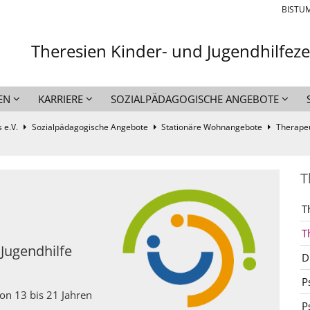
BISTU
Theresien Kinder- und Jugendhilfez
EN
KARRIERE
SOZIALPÄDAGOGISCHE ANGEBOTE
 e.V.
Sozialpädagogische Angebote
Stationäre Wohnangebote
Therape
T
T
T
Jugendhilfe
D
P
n 13 bis 21 Jahren
P