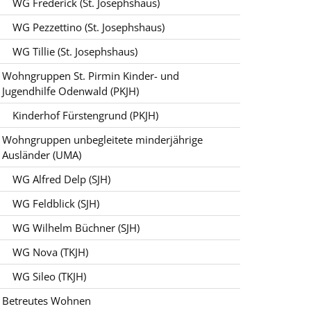
WG Frederick (St. Josephshaus)
WG Pezzettino (St. Josephshaus)
WG Tillie (St. Josephshaus)
Wohngruppen St. Pirmin Kinder- und
Jugendhilfe Odenwald (PKJH)
Kinderhof Fürstengrund (PKJH)
Wohngruppen unbegleitete minderjährige
Ausländer (UMA)
WG Alfred Delp (SJH)
WG Feldblick (SJH)
WG Wilhelm Büchner (SJH)
WG Nova (TKJH)
WG Sileo (TKJH)
Betreutes Wohnen