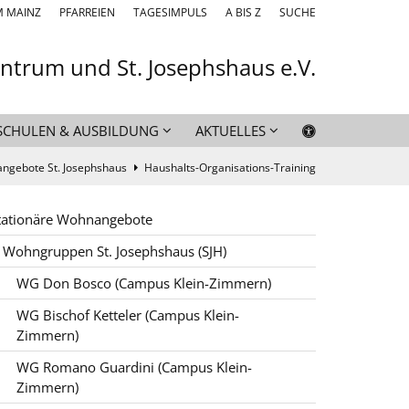
M MAINZ
PFARREIEN
TAGESIMPULS
A BIS Z
SUCHE
entrum und St. Josephshaus e.V.
SCHULEN & AUSBILDUNG
AKTUELLES
angebote St. Josephshaus
Haushalts-Organisations-Training
tationäre Wohnangebote
Wohngruppen St. Josephshaus (SJH)
WG Don Bosco (Campus Klein-Zimmern)
WG Bischof Ketteler (Campus Klein-
Zimmern)
WG Romano Guardini (Campus Klein-
Zimmern)