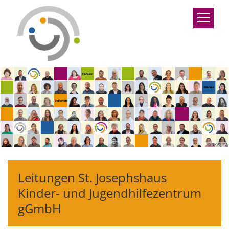
Zum Inhalt springen
© TKJSJ-EV
Leitungen St. Josephshaus
Kinder- und Jugendhilfezentrum
gGmbH