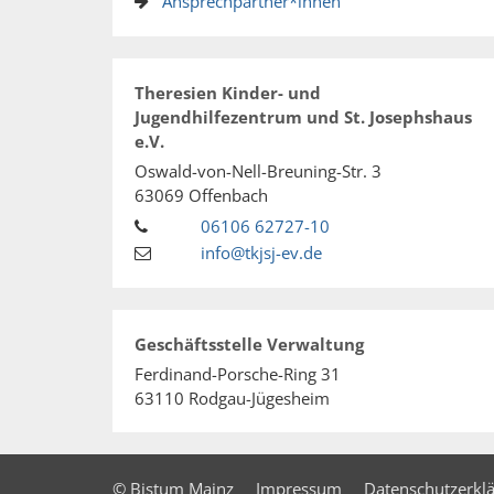
Ansprechpartner*innen
Theresien Kinder- und
Jugendhilfezentrum und St. Josephshaus
e.V.
Oswald-von-Nell-Breuning-Str. 3
63069
Offenbach
06106 62727-10
info@tkjsj-ev.de
Geschäftsstelle Verwaltung
Ferdinand-Porsche-Ring 31
63110
Rodgau-Jügesheim
© Bistum Mainz
Impressum
Datenschutzerkl