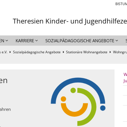
BISTU
Theresien Kinder- und Jugendhilfez
EN
KARRIERE
SOZIALPÄDAGOGISCHE ANGEBOTE
 e.V.
Sozialpädagogische Angebote
Stationäre Wohnangebote
Wohngrup
W
en
J
H
Jahren