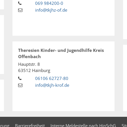
069 984200-0
info@tkjhz-of.de
Theresien Kinder- und Jugendhilfe Kreis
Offenbach
Hauptstr. 8
63512
Hainburg
06106 62727-80
info@tkjh-krof.de
ärung
Barrierefreiheit
Interne Meldestelle nach HinSchG
Si