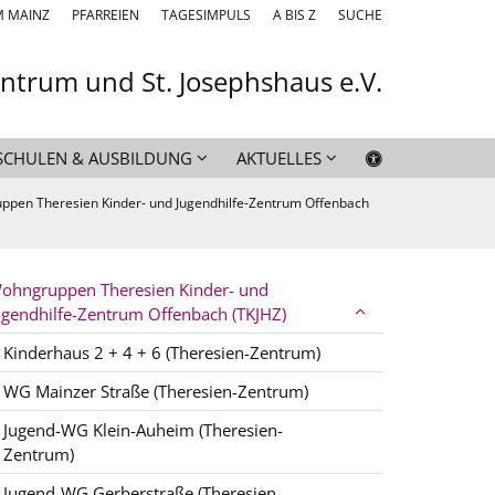
M MAINZ
PFARREIEN
TAGESIMPULS
A BIS Z
SUCHE
entrum und St. Josephshaus e.V.
SCHULEN & AUSBILDUNG
AKTUELLES
pen Theresien Kinder- und Jugendhilfe-Zentrum Offenbach
ohngruppen Theresien Kinder- und
ugendhilfe-Zentrum Offenbach (TKJHZ)
Kinderhaus 2 + 4 + 6 (Theresien-Zentrum)
WG Mainzer Straße (Theresien-Zentrum)
Jugend-WG Klein-Auheim (Theresien-
Zentrum)
Jugend-WG Gerberstraße (Theresien-