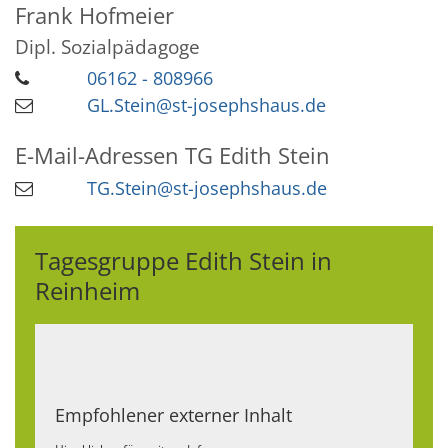
Frank
Hofmeier
Dipl. Sozialpädagoge
06162 - 808966
GL.Stein@st-josephshaus.de
E-Mail-Adressen
TG Edith Stein
TG.Stein@st-josephshaus.de
Tagesgruppe Edith Stein in
Reinheim
Empfohlener externer Inhalt