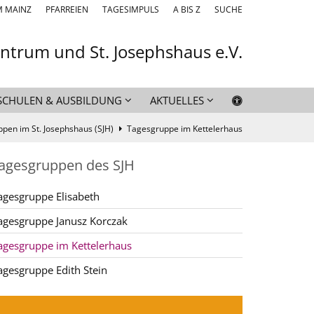
M MAINZ
PFARREIEN
TAGESIMPULS
A BIS Z
SUCHE
entrum und St. Josephshaus e.V.
SCHULEN & AUSBILDUNG
AKTUELLES
pen im St. Josephshaus (SJH)
Tagesgruppe im Kettelerhaus
agesgruppen des SJH
agesgruppe Elisabeth
agesgruppe Janusz Korczak
agesgruppe im Kettelerhaus
agesgruppe Edith Stein