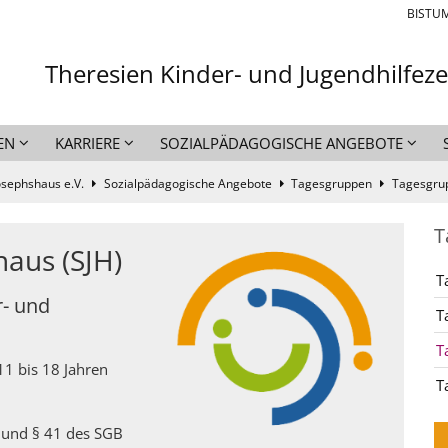
BISTU
Theresien Kinder- und Jugendhilfez
EN
KARRIERE
SOZIALPÄDAGOGISCHE ANGEBOTE
osephshaus e.V.
Sozialpädagogische Angebote
Tagesgruppen
Tagesgrup
T
aus (SJH)
T
r- und
T
T
1 bis 18 Jahren
T
a und § 41 des SGB