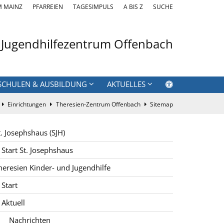
M MAINZ
PFARREIEN
TAGESIMPULS
A BIS Z
SUCHE
 Jugendhilfezentrum Offenbach
SCHULEN & AUSBILDUNG
AKTUELLES
Einrichtungen
Theresien-Zentrum Offenbach
Sitemap
t. Josephshaus (SJH)
Start St. Josephshaus
heresien Kinder- und Jugendhilfe
Start
Aktuell
Nachrichten