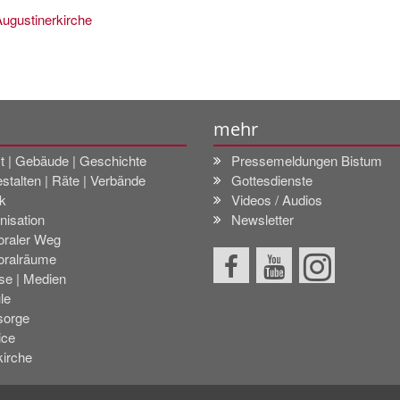
Augustinerkirche
mehr
t | Gebäude | Geschichte
Pressemeldungen Bistum
stalten | Räte | Verbände
Gottesdienste
k
Videos / Audios
nisation
Newsletter
oraler Weg
oralräume
se | Medien
le
sorge
ice
kirche