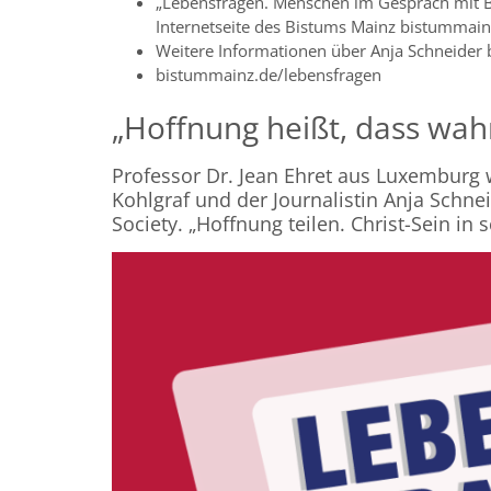
„Lebensfragen. Menschen im Gespräch mit Bi
Internetseite des Bistums Mainz bistummainz.
Weitere Informationen über Anja Schneider 
bistummainz.de/lebensfragen
„Hoffnung heißt, dass wahr
Professor Dr. Jean Ehret aus Luxemburg 
Kohlgraf und der Journalistin Anja Schn
Society. „Hoffnung teilen. Christ-Sein in 