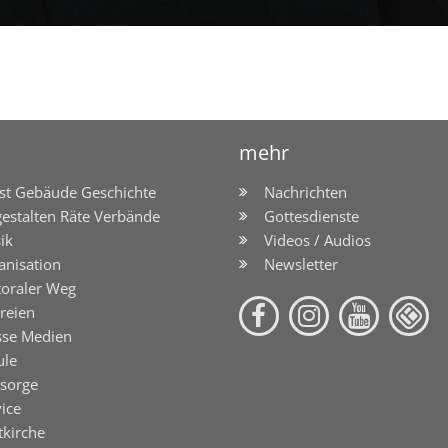
mehr
st Gebäude Geschichte
Nachrichten
gestalten Räte Verbände
Gottesdienste
ik
Videos / Audios
anisation
Newsletter
toraler Weg
reien
sse Medien
ule
lsorge
ice
tkirche