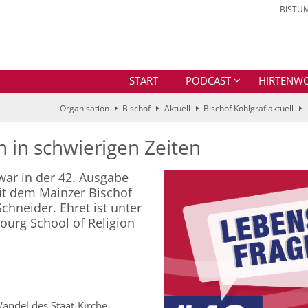
BISTU
START
PODCAST
HIRTENW
Organisation
Bischof
Aktuell
Bischof Kohlgraf aktuell
n in schwierigen Zeiten
war in der 42. Ausgabe
it dem Mainzer Bischof
Schneider. Ehret ist unter
urg School of Religion
andel des Staat-Kirche-