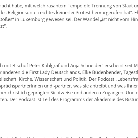
gemacht habe, mit welch rasantem Tempo die Trennung von Staat 
des Religionsunterreichtes keinerlei Protest hervorgerufen hat“. E
Anstoßes“ in Luxemburg gewesen sei. Der Wandel „ist nicht vom H
t“.
mit Bischof Peter Kohlgraf und Anja Schneider“ erscheint seit 
r anderen die First Lady Deutschlands, Elke Büdenbender, Tage
schaft, Kirche, Wissenschaft und Politik. Der Podcast „Lebensfra
sprächspartnerinnen und -partner, was sie antreibt und was ihnen
ner christlich geprägten Sichtweise und anderen Zugängen. Und
ten. Der Podcast ist Teil des Programms der Akademie des Bistu