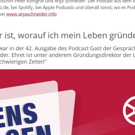
schof Peter Kohlgraf und Anja Schneider. Der Podcast aus dem 
de, bei Spotify, bei Apple Podcasts und überall sonst, wo es Podc
bei
www.anjaschneider.info
 ist, worauf ich mein Leben gründe
war in der 42. Ausgabe des Podcast Gast der Gesprä
eider. Ehret ist unter anderem Gründungsdirektor der
schwierigen Zeiten“