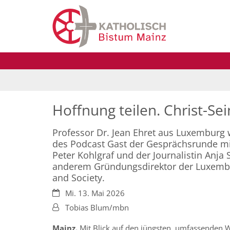
Zum Inhalt springen
Hoffnung teilen. Christ-Sei
Professor Dr. Jean Ehret aus Luxemburg 
des Podcast Gast der Gesprächsrunde m
Peter Kohlgraf und der Journalistin Anja 
anderem Gründungsdirektor der Luxembo
and Society.
Datum:
Mi. 13. Mai 2026
Von:
Tobias Blum/mbn
Mainz.
Mit Blick auf den jüngsten, umfassenden W