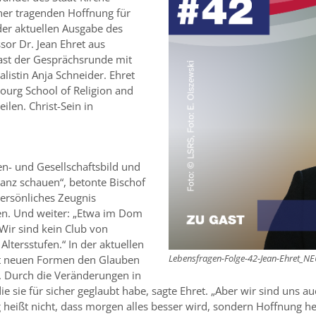
ner tragenden Hoffnung für
der aktuellen Ausgabe des
sor Dr. Jean Ehret aus
ast der Gesprächsrunde mit
listin Anja Schneider. Ehret
urg School of Religion and
eilen. Christ-Sein in
en- und Gesellschaftsbild und
evanz schauen“, betonte Bischof
persönliches Zeugnis
lten. Und weiter: „Etwa im Dom
Wir sind kein Club von
ltersstufen.“ In der aktuellen
Lebensfragen-Folge-42-Jean-Ehret_N
it neuen Formen den Glauben
f. Durch die Veränderungen in
e sie für sicher geglaubt habe, sagte Ehret. „Aber wir sind uns a
g heißt nicht, dass morgen alles besser wird, sondern Hoffnung he