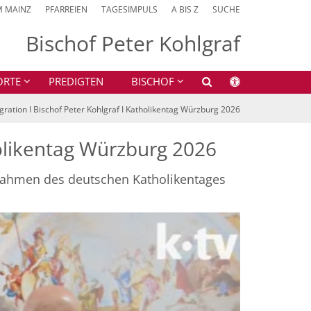
M MAINZ
PFARREIEN
TAGESIMPULS
A BIS Z
SUCHE
Bischof Peter Kohlgraf
ORTE
PREDIGTEN
BISCHOF
tegration I Bischof Peter Kohlgraf I Katholikentag Würzburg 2026
tholikentag Würzburg 2026
 Rahmen des deutschen Katholikentages