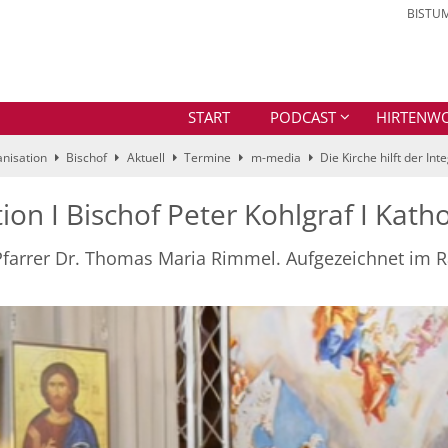
BISTU
START
PODCAST
HIRTENW
nisation
Bischof
Aktuell
Termine
m-media
Die Kirche hilft der In
ation I Bischof Peter Kohlgraf I Ka
 Pfarrer Dr. Thomas Maria Rimmel. Aufgezeichnet im