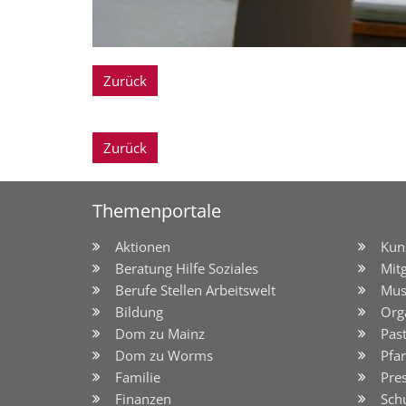
Zurück
Zurück
Themenportale
Aktionen
Kun
Beratung Hilfe Soziales
Mit
Berufe Stellen Arbeitswelt
Mus
Bildung
Org
Dom zu Mainz
Pas
Dom zu Worms
Pfar
Familie
Pre
Finanzen
Sch