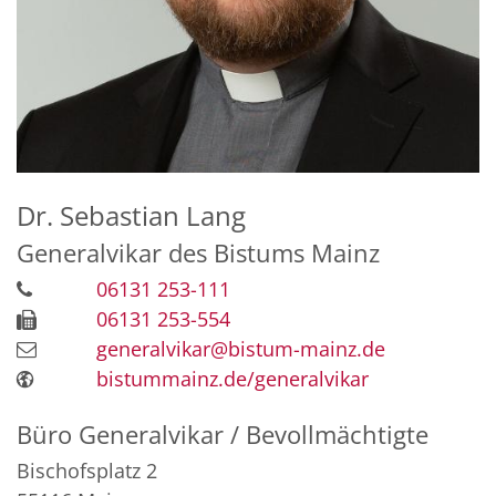
Dr.
Sebastian
Lang
Generalvikar des Bistums Mainz
06131 253-111
06131 253-554
generalvikar@bistum-mainz.de
bistummainz.de/generalvikar
Büro Generalvikar / Bevollmächtigte
Bischofsplatz 2