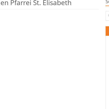
n Pfarrei St. Elisabeth
S
Su