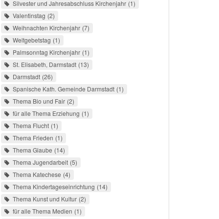
Silvester und Jahresabschluss Kirchenjahr
1
Valentinstag
2
Weihnachten Kirchenjahr
7
Weltgebetstag
1
Palmsonntag Kirchenjahr
1
St. Elisabeth, Darmstadt
13
Darmstadt
26
Spanische Kath. Gemeinde Darmstadt
1
Thema Bio und Fair
2
für alle Thema Erziehung
1
Thema Flucht
1
Thema Frieden
1
Thema Glaube
14
Thema Jugendarbeit
5
Thema Katechese
4
Thema Kindertageseinrichtung
14
Thema Kunst und Kultur
2
für alle Thema Medien
1