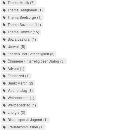
Thema Musik
7
Thema Religionen
1
Thema Seelsorge
1
Thema Soziales
11
Thema Umwelt
15
Sozialpastoral
1
Umwelt
5
Frieden und Gerechtigkeit
3
Ökumene / interreligiöser Dialog
3
Advent
1
Fastenzeit
1
Sankt Martin
2
Valentinstag
1
Weihnachten
1
Weltgebetstag
1
Liturgie
3
Bistumsportal Jugend
1
Frauenkommission
1