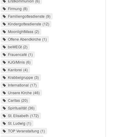
Erstkommunion
6
Firmung
8
Familiengottesdienste
9
Kindergottesdienste
12
MoonlightMass
2
Offene Abendkirche
1
beWEGt
2
Frauencafé
1
KJG/Minis
6
Kantorei
4
Krabbelgruppe
3
International
17
Unsere Kirche
46
Caritas
20
Spiritualität
36
St. Elisabeth
172
St. Ludwig
1
TOP Veranstaltung
1