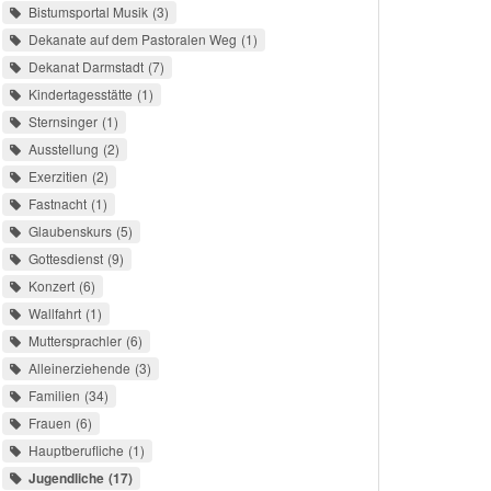
Bistumsportal Musik
3
Dekanate auf dem Pastoralen Weg
1
Dekanat Darmstadt
7
Kindertagesstätte
1
Sternsinger
1
Ausstellung
2
Exerzitien
2
Fastnacht
1
Glaubenskurs
5
Gottesdienst
9
Konzert
6
Wallfahrt
1
Muttersprachler
6
Alleinerziehende
3
Familien
34
Frauen
6
Hauptberufliche
1
Jugendliche
17