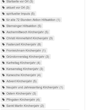
Startseite vor Ort
3
aktuell vor Ort
3
spiritueller Impuls
5
für alle 72 Stunden Aktion Hilfsaktion
1
Sternsinger Hilfsaktion
5
Aschermittwoch Kirchenjahr
5
Christi Himmelfahrt Kirchenjahr
3
Fastenzeit Kirchenjahr
8
Fronleichnam Kirchenjahr
1
Gründonnerstag Kirchenjahr
3
Karfreitag Kirchenjahr
4
Karsamstag Kirchenjahr
3
Karwoche Kirchenjahr
4
Advent Kirchenjahr
5
Neujahr und Jahresanfang Kirchenjahr
1
Ostern Kirchenjahr
3
Pfingsten Kirchenjahr
4
Sankt Martin Kirchenjahr
2