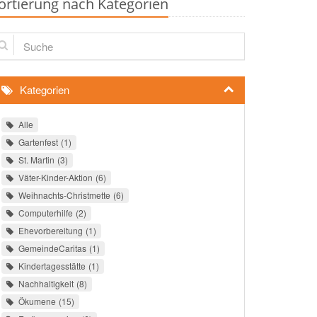
ortierung nach Kategorien
che
Kategorien
Alle
Gartenfest
1
St. Martin
3
Väter-Kinder-Aktion
6
Weihnachts-Christmette
6
Computerhilfe
2
Ehevorbereitung
1
GemeindeCaritas
1
Kindertagesstätte
1
Nachhaltigkeit
8
Ökumene
15