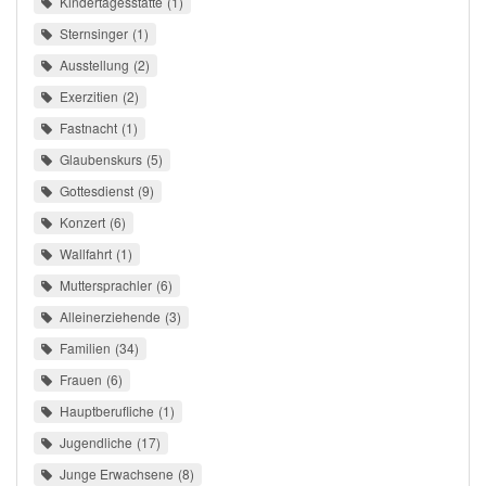
Kindertagesstätte
1
Sternsinger
1
Ausstellung
2
Exerzitien
2
Fastnacht
1
Glaubenskurs
5
Gottesdienst
9
Konzert
6
Wallfahrt
1
Muttersprachler
6
Alleinerziehende
3
Familien
34
Frauen
6
Hauptberufliche
1
Jugendliche
17
Junge Erwachsene
8