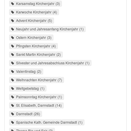
Karsamstag Kirchenjahr
3
Karwoche Kirchenjahr
4
Advent Kirchenjahr
5
Neujahr und Jahresanfang Kirchenjahr
1
Ostern Kirchenjahr
3
Pfingsten Kirchenjahr
4
Sankt Martin Kirchenjahr
2
Silvester und Jahresabschluss Kirchenjahr
1
Valentinstag
2
Weihnachten Kirchenjahr
7
Weltgebetstag
1
Palmsonntag Kirchenjahr
1
St. Elisabeth, Darmstadt
14
Darmstadt
26
Spanische Kath. Gemeinde Darmstadt
1
Thema Bio und Fair
2