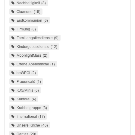
Nachhaltigkeit
8
Ökumene
15
Erstkommunion
6
Firmung
8
Familiengottesdienste
9
Kindergottesdienste
12
MoonlightMass
2
Offene Abendkirche
1
beWEGt
2
Frauencafé
1
KJG/Minis
6
Kantorei
4
Krabbelgruppe
3
International
17
Unsere Kirche
46
Caritas
20