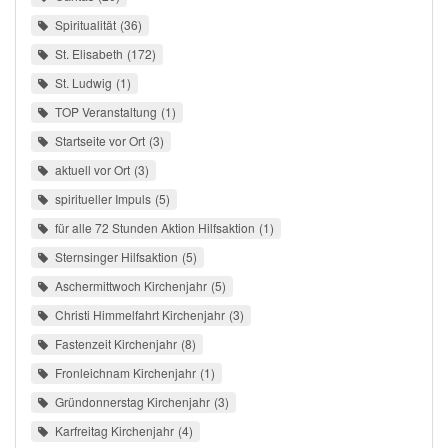
Spiritualität
36
St. Elisabeth
172
St. Ludwig
1
TOP Veranstaltung
1
Startseite vor Ort
3
aktuell vor Ort
3
spiritueller Impuls
5
für alle 72 Stunden Aktion Hilfsaktion
1
Sternsinger Hilfsaktion
5
Aschermittwoch Kirchenjahr
5
Christi Himmelfahrt Kirchenjahr
3
Fastenzeit Kirchenjahr
8
Fronleichnam Kirchenjahr
1
Gründonnerstag Kirchenjahr
3
Karfreitag Kirchenjahr
4