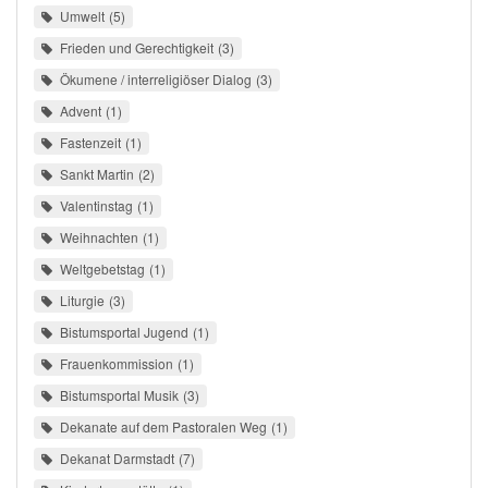
Umwelt
5
Frieden und Gerechtigkeit
3
Ökumene / interreligiöser Dialog
3
Advent
1
Fastenzeit
1
Sankt Martin
2
Valentinstag
1
Weihnachten
1
Weltgebetstag
1
Liturgie
3
Bistumsportal Jugend
1
Frauenkommission
1
Bistumsportal Musik
3
Dekanate auf dem Pastoralen Weg
1
Dekanat Darmstadt
7