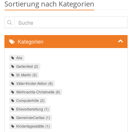
Sortierung nach Kategorien
Suche
Kategorien
Alle
Gartenfest
2
St. Martin
3
Väter-Kinder-Aktion
6
Weihnachts-Christmette
6
Computerhilfe
2
Ehevorbereitung
1
GemeindeCaritas
1
Kindertagesstätte
1